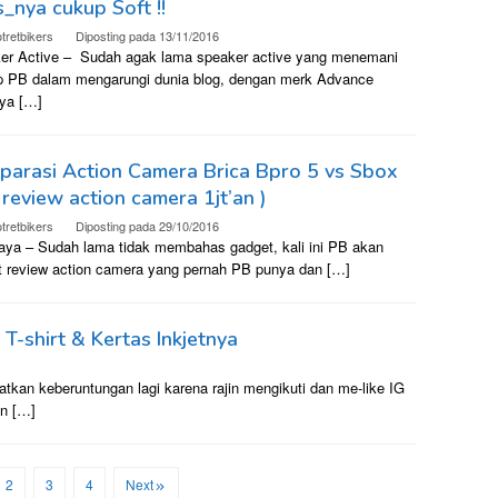
_nya cukup Soft !!
tretbikers
Diposting pada
13/11/2016
er Active – Sudah agak lama speaker active yang menemani
p PB dalam mengarungi dunia blog, dengan merk Advance
nya […]
arasi Action Camera Brica Bpro 5 vs Sbox
 review action camera 1jt’an )
tretbikers
Diposting pada
29/10/2016
aya – Sudah lama tidak membahas gadget, kali ini PB akan
it review action camera yang pernah PB punya dan […]
T-shirt & Kertas Inkjetnya
kan keberuntungan lagi karena rajin mengikuti dan me-like IG
an […]
2
3
4
Next