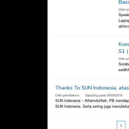
Bass
Oleh
po
Speak
Lapto
akhir
Komp
S1 (
Oleh
po
Surab
sedik
Thanks To SUN Indonesia, atas 
Oleh
potretbikers
Diposting pada
09/09/2016
SUN Indonesia – Alhamdulillah, PB mendapat
SUN Indonesia. Serta sering juga menulisk
1