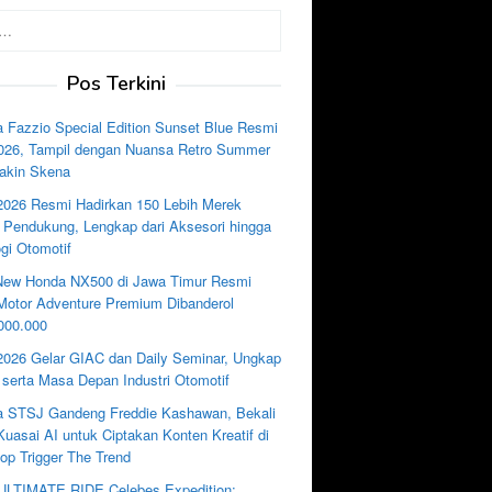
Pos Terkini
 Fazzio Special Edition Sunset Blue Resmi
2026, Tampil dengan Nuansa Retro Summer
akin Skena
2026 Resmi Hadirkan 150 Lebih Merek
i Pendukung, Lengkap dari Aksesori hingga
gi Otomotif
New Honda NX500 di Jawa Timur Resmi
, Motor Adventure Premium Dibanderol
000.000
2026 Gelar GIAC dan Daily Seminar, Ungkap
 serta Masa Depan Industri Otomotif
 STSJ Gandeng Freddie Kashawan, Bekali
uasai AI untuk Ciptakan Konten Kreatif di
p Trigger The Trend
LTIMATE RIDE Celebes Expedition: