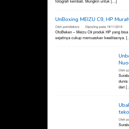
fotografi kembali. Mungkin untuk […]
UnBoxing MEIZU C9, HP Murah
Oleh
potretbikers
Diposting pada
19/11/2019
OtoBeken – Meizu C9 produk HP yang bisa d
sejatinya cukup memuaskan kwalitasnya. [
Unb
Nuo
Oleh
po
Suraba
dunia 
dari [
Uba
teko
Oleh
po
Surab