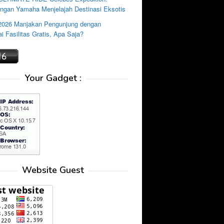
ngan Yamaha Menjelajah Destinasi Eksotis
2026 Manjakan Pengunjung dengan
i Fasilitas Gratis, Apa Saja?
Your Gadget :
Website Guest