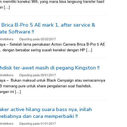
 memiliki koneksi Wifi, yang mana bisa langsung transfer hasil
an […]
 Brica B-Pro 5 AE mark 1, after service &
te Software !!
tretbikers
Diposting pada
02/02/2017
aya – Setelah lama pemakaian Action Camera Brica B-Pro 5 AE
I, dengan bersabar sering susah keneksi dengan HP […]
hdisk ter-awet masih di pegang Kingston !!
tretbikers
Diposting pada
09/01/2017
aya – Bukan maksud untuk Black Campaign atau semacamnya
PB memang pure untuk share pengalaman soal flashdisk.
angan ini […]
ker active hilang suara bass nya, inilah
ebabnya dan cara memperbaiki !!
tretbikers
Diposting pada
01/01/2017