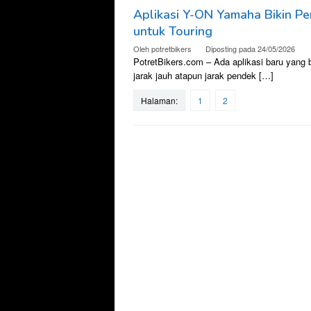
Aplikasi Y-ON Yamaha Bikin Per
untuk Touring
Oleh
potretbikers
Diposting pada
24/05/2026
PotretBikers.com – Ada aplikasi baru yang b
jarak jauh atapun jarak pendek […]
Halaman:
1
2