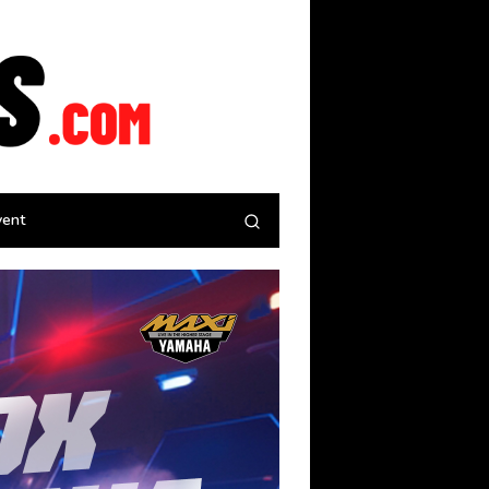
tutup
vent