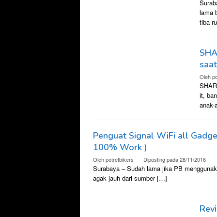
Surab
lama b
tiba r
SHAR
saat 
Oleh
po
SHARE
it, ba
anak-
Penguat Signal WiFi all Gadge
100% Work )
Oleh
potretbikers
Diposting pada
28/11/2016
Surabaya – Sudah lama jika PB menggunaka
agak jauh dari sumber […]
Rev