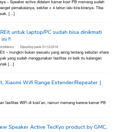
aya – Speaker active didalam kamar kost PB memang sudah
anget pemakaianya, sekitar ± 4 tahun lalu kira-kiranya. Tiba-
usak, […]
Eit untuk laptop/PC sudah bisa dinikmati
ini !!
tretbikers
Diposting pada
31/12/2016
it – mungkin bukan sesuatu yang asing tentang sebutan share
nyak yang sudah menggunakan fasilitas ini baik itu kalangan
anak […]
t, Xiaomi Wifi Range Extender/Repeater (
n fasilitas WiFi di kost’an, namun memang karena kamar PB
iew Speaker Active TecKyo product by GMC,