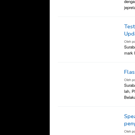
dengan
jepret
Test
Upda
Oleh
po
Surab
mark 
Flas
Oleh
po
Surab
lah, 
Belak
Spea
peny
Oleh
po