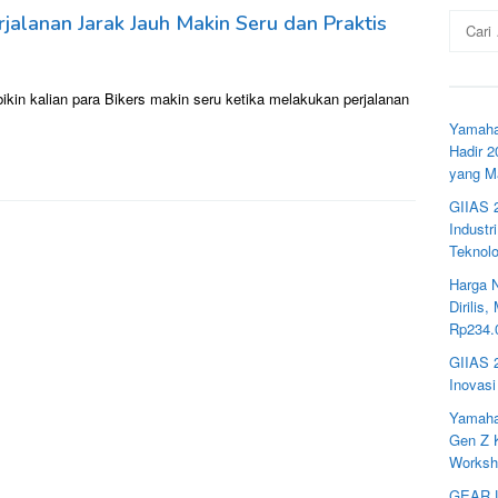
Cari
jalanan Jarak Jauh Makin Seru dan Praktis
untuk:
ikin kalian para Bikers makin seru ketika melakukan perjalanan
Yamaha
Hadir 
yang M
GIIAS 
Industr
Teknolo
Harga 
Dirilis
Rp234.
GIIAS 
Inovasi
Yamaha
Gen Z K
Worksho
GEAR U