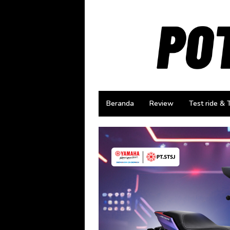
Loncat
ke
konten
Beranda
Review
Test ride & 