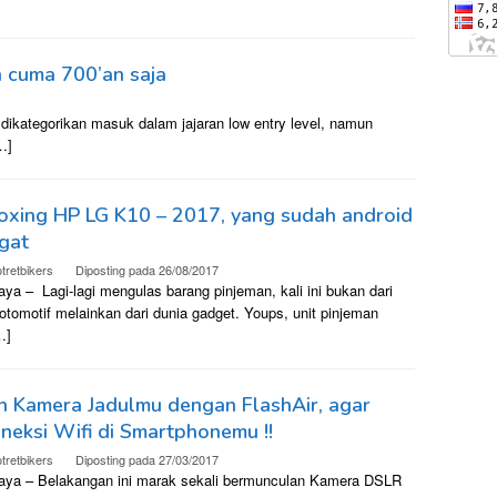
 cuma 700’an saja
ikategorikan masuk dalam jajaran low entry level, namun
…]
oxing HP LG K10 – 2017, yang sudah android
gat
tretbikers
Diposting pada
26/08/2017
ya – Lagi-lagi mengulas barang pinjeman, kali ini bukan dari
otomotif melainkan dari dunia gadget. Youps, unit pinjeman
…]
h Kamera Jadulmu dengan FlashAir, agar
neksi Wifi di Smartphonemu !!
tretbikers
Diposting pada
27/03/2017
aya – Belakangan ini marak sekali bermunculan Kamera DSLR