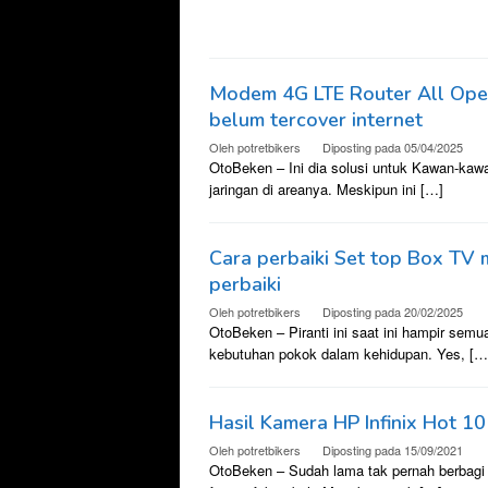
Modem 4G LTE Router All Oper
belum tercover internet
Oleh
potretbikers
Diposting pada
05/04/2025
OtoBeken – Ini dia solusi untuk Kawan-kaw
jaringan di areanya. Meskipun ini […]
Cara perbaiki Set top Box TV m
perbaiki
Oleh
potretbikers
Diposting pada
20/02/2025
OtoBeken – Piranti ini saat ini hampir sem
kebutuhan pokok dalam kehidupan. Yes, […
Hasil Kamera HP Infinix Hot 1
Oleh
potretbikers
Diposting pada
15/09/2021
OtoBeken – Sudah lama tak pernah berbagi i