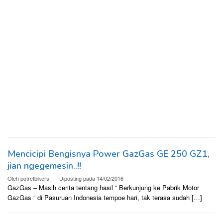
Mencicipi Bengisnya Power GazGas GE 250 GZ1,
jian ngegemesin..!!
Oleh
potretbikers
Diposting pada
14/02/2016
GazGas – Masih cerita tentang hasil ” Berkunjung ke Pabrik Motor
GazGas ” di Pasuruan Indonesia tempoe hari, tak terasa sudah […]