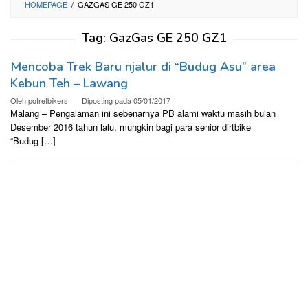
HOMEPAGE
/
GAZGAS GE 250 GZ1
Tag:
GazGas GE 250 GZ1
Mencoba Trek Baru njalur di “Budug Asu” area
Kebun Teh – Lawang
Oleh
potretbikers
Diposting pada
05/01/2017
Malang – Pengalaman ini sebenarnya PB alami waktu masih bulan
Desember 2016 tahun lalu, mungkin bagi para senior dirtbike
“Budug […]