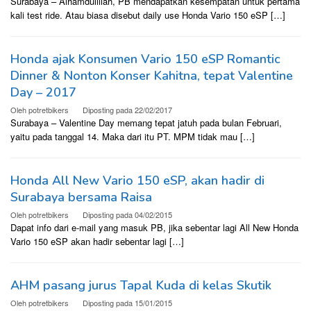
Surabaya – Alhamdulillah, PB mendapatkan kesempatan untuk pertama
kali test ride. Atau biasa disebut daily use Honda Vario 150 eSP […]
Honda ajak Konsumen Vario 150 eSP Romantic
Dinner & Nonton Konser Kahitna, tepat Valentine
Day – 2017
Oleh
potretbikers
Diposting pada
22/02/2017
Surabaya – Valentine Day memang tepat jatuh pada bulan Februari,
yaitu pada tanggal 14. Maka dari itu PT. MPM tidak mau […]
Honda All New Vario 150 eSP, akan hadir di
Surabaya bersama Raisa
Oleh
potretbikers
Diposting pada
04/02/2015
Dapat info dari e-mail yang masuk PB, jika sebentar lagi All New Honda
Vario 150 eSP akan hadir sebentar lagi […]
AHM pasang jurus Tapal Kuda di kelas Skutik
Oleh
potretbikers
Diposting pada
15/01/2015