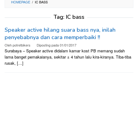
HOMEPAGE
/
IC BASS
Tag:
IC bass
Speaker active hilang suara bass nya, inilah
penyebabnya dan cara memperbaiki !!
Oleh
potretbikers
Diposting pada
01/01/2017
Surabaya – Speaker active didalam kamar kost PB memang sudah
lama banget pemakaianya, sekitar ± 4 tahun lalu kira-kiranya. Tiba-tiba
rusak, […]