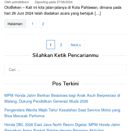
Oleh
potretbikers
Diposting pada
27/06/2024
OtoBeken – Kali ini kita jalan-jalanya di Kota Pahlawan, dimana pada
hari 26 Juni 2024 telah diadakan acara yang bertajuk […]
Halaman:
1
2
1
2
Next
Silahkan Ketik Pencarianmu
Cari
untuk:
Pos Terkini
MPM Honda Jatim Berikan Beasiswa bagi Anak Asuh Berprestasi di
Malang, Dukung Pendidikan Generasi Muda 2026
Pengendara Wanita Wajib Tahu! Kesalahan Saat Service Motor yang
Bisa Merusak Performa
Honda DBL 2026 East Java North Resmi Digelar, MPM Honda Jatim
Ramaikan Ajang Basket Pelajar dengan Beragam Aktivitas