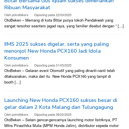
Blitar Bersama Gus Iqdam sukses dimeriahkan
Ribuan Masyarakat
Oleh
potretbikers
Diposting pada
22/03/2025
OtoBeken – Memang di kota Blitar punya tokoh Pendakwah yang
sangat tersohor seantero jagad raya, yang familier disebut dengan ” […]
IIMS 2025 sukses digelar, serta yang paling
menonjol New Honda PCX160 Jadi Idola
Konsumen
Oleh
potretbikers
Diposting pada
01/03/2025
OtoBeken – Gelaran event Otomotif yang paling dinanti-nanti telah
dilaksanakan, maka dari itu New Honda PCX160 yang tampil di
booth […]
Launching New Honda PCX160 sukses besar di
gelar dalam 2 Kota Malang dan Tulungagung
Oleh
potretbikers
Diposting pada
09/02/2025
OtoBeken – Selain gencar-gencarnya launching motor listriknya, PT
Mitra Pinasthika Mulia (MPM Honda Jatim), distributor sepeda motor