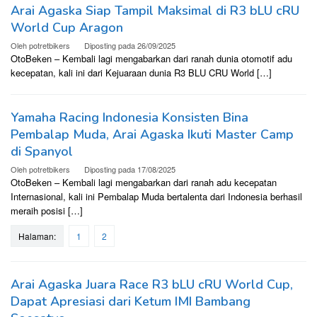
Arai Agaska Siap Tampil Maksimal di R3 bLU cRU
World Cup Aragon
Oleh
potretbikers
Diposting pada
26/09/2025
OtoBeken – Kembali lagi mengabarkan dari ranah dunia otomotif adu
kecepatan, kali ini dari Kejuaraan dunia R3 BLU CRU World […]
Yamaha Racing Indonesia Konsisten Bina
Pembalap Muda, Arai Agaska Ikuti Master Camp
di Spanyol
Oleh
potretbikers
Diposting pada
17/08/2025
OtoBeken – Kembali lagi mengabarkan dari ranah adu kecepatan
Internasional, kali ini Pembalap Muda bertalenta dari Indonesia berhasil
meraih posisi […]
Halaman:
1
2
Arai Agaska Juara Race R3 bLU cRU World Cup,
Dapat Apresiasi dari Ketum IMI Bambang