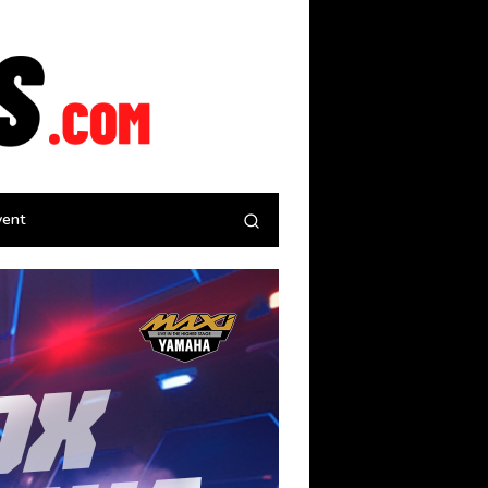
tutup
vent