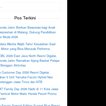
Pos Terkini
nda Jatim Berikan Beasiswa bagi Anak
rprestasi di Malang, Dukung Pendidikan
si Muda 2026
dara Wanita Wajib Tahu! Kesalahan Saat
e Motor yang Bisa Merusak Performa
DBL 2026 East Java North Resmi Digelar,
nda Jatim Ramaikan Ajang Basket Pelajar
 Beragam Aktivitas
 Customer Day 2026 Resmi Digelar,
kan 5 Unit Yamaha Fazzio Hybrid Neo
Pelanggan Jawa Timur dan NTB
AT Family Day 2026 Hadir di 11 Kota Jawa
 Festival Motor Matic Honda Penuh Promo
uran
 Fazzio Special Edition Sunset Blue Resmi