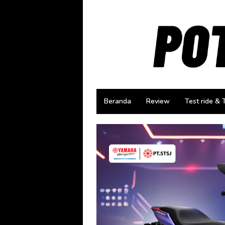
Loncat
ke
konten
Beranda
Review
Test ride & 