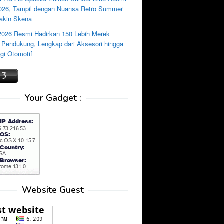
2026, Tampil dengan Nuansa Retro Summer
akin Skena
2026 Resmi Hadirkan 150 Lebih Merek
i Pendukung, Lengkap dari Aksesori hingga
gi Otomotif
Your Gadget :
Website Guest