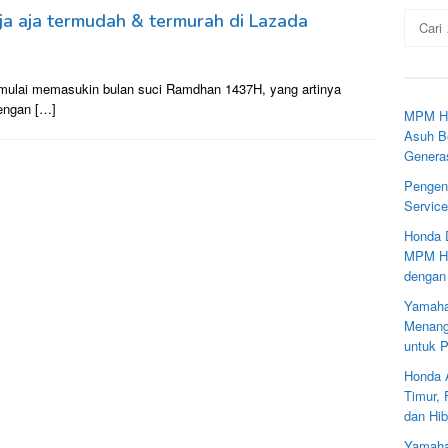
Cari
nja aja termudah & termurah di Lazada
untuk:
 mulai memasukin bulan suci Ramdhan 1437H, yang artinya
engan […]
MPM Ho
Asuh Be
Genera
Pengen
Servic
Honda 
MPM Ho
dengan
Yamaha
Menang
untuk 
Honda 
Timur,
dan Hib
Yamaha