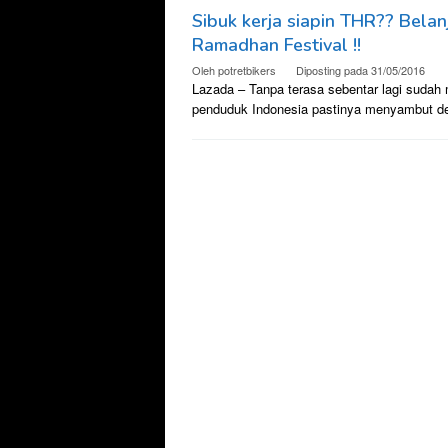
Sibuk kerja siapin THR?? Bela
Ramadhan Festival !!
Oleh
potretbikers
Diposting pada
31/05/2016
Lazada – Tanpa terasa sebentar lagi sudah
penduduk Indonesia pastinya menyambut d