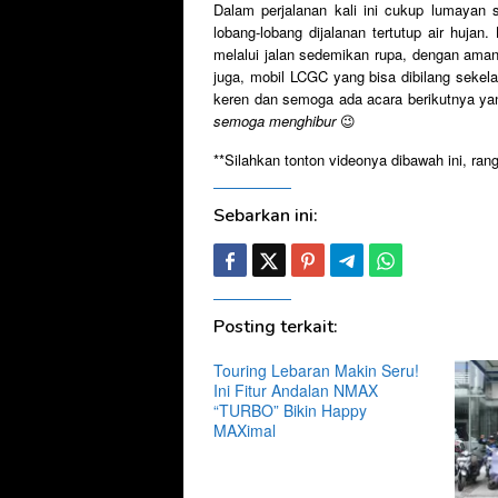
Dalam perjalanan kali ini cukup lumayan 
lobang-lobang dijalanan tertutup air huj
melalui jalan sedemikan rupa, dengan ama
juga, mobil LCGC yang bisa dibilang sekel
keren dan semoga ada acara berikutnya yan
semoga menghibur
😉
**Silahkan tonton videonya dibawah ini, ran
Sebarkan ini:
Posting terkait:
Touring Lebaran Makin Seru!
Ini Fitur Andalan NMAX
“TURBO” Bikin Happy
MAXimal