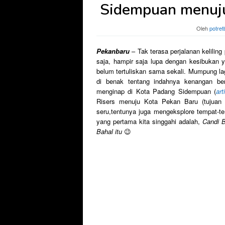
Sidempuan menuju
Oleh
potret
Pekanbaru
– Tak terasa perjalanan kelilin
saja, hampir saja lupa dengan kesibukan ya
belum tertuliskan sama sekali. Mumpung la
di benak tentang indahnya kenangan b
menginap di Kota Padang Sidempuan (
art
Risers menuju Kota Pekan Baru (tujuan F
seru,tentunya juga mengeksplore tempat-te
yang pertama kita singgahi adalah,
Candi B
Bahal itu
😉