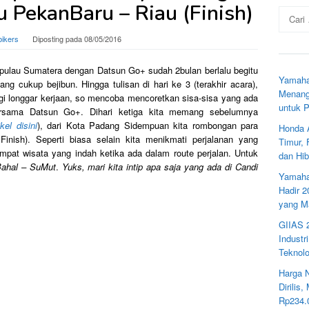
 PekanBaru – Riau (Finish)
Cari
untuk:
bikers
Diposting pada
08/05/2016
g pulau Sumatera dengan Datsun Go+ sudah 2bulan berlalu begitu
Yamaha
ng cukup bejibun. Hingga tulisan di hari ke 3 (terakhir acara),
Menang
gi longgar kerjaan, so mencoba mencoretkan sisa-sisa yang ada
untuk 
ersama Datsun Go+. Dihari ketiga kita memang sebelumnya
ikel disini
), dari Kota Padang Sidempuan kita rombongan para
Honda 
inish). Seperti biasa selain kita menikmati perjalanan yang
Timur,
mpat wisata yang indah ketika ada dalam route perjalan. Untuk
dan Hib
ahal – SuMut
.
Yuks, mari kita intip apa saja yang ada di Candi
Yamaha
Hadir 
yang M
GIIAS 
Industr
Teknolo
Harga 
Dirilis
Rp234.