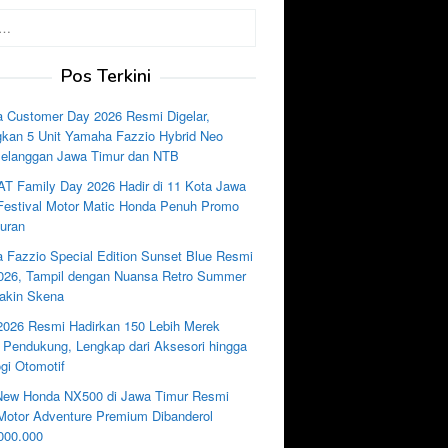
Pos Terkini
 Customer Day 2026 Resmi Digelar,
kan 5 Unit Yamaha Fazzio Hybrid Neo
Pelanggan Jawa Timur dan NTB
AT Family Day 2026 Hadir di 11 Kota Jawa
 Festival Motor Matic Honda Penuh Promo
uran
 Fazzio Special Edition Sunset Blue Resmi
2026, Tampil dengan Nuansa Retro Summer
akin Skena
2026 Resmi Hadirkan 150 Lebih Merek
i Pendukung, Lengkap dari Aksesori hingga
gi Otomotif
New Honda NX500 di Jawa Timur Resmi
, Motor Adventure Premium Dibanderol
000.000