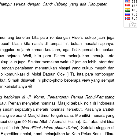
i hampir serupa dengan Candi Jabung yang ada Kabupaten
 memang beneran kita para rombongan Risers cukup jauh juga
perti biasa kita narsis di tempat ini, bukan masalah apanya.
nggalan sejarah zaman kerajaan, agar tidak pernah terlupakan
us sejarah. Well, kita para Risers melanjutkan menuju kota
kup jauh juga. Sekitar memakan waktu 7 jam’an lebih, start dari
i tengah perjalanan menemukan Masjid yang cukup megah dan
o komunikasi di Mobil Datsun Go+ (HT), kita para rombongan
ebut. Simak dibawah ini photo-photo beberapa view yang sempat
n keindahanya 😀
g berlokasi di
Jl. Komp. Perkantoran Pemda Rohul-Pematang
iau
. Pernah menyabet nominasi Masjid terbaik no.1 di Indonesia
sudah sepatutnya meraih nominasi tersebut. Pasalnya arsitek
g serasa di Masjid timur tengah sana. Memiliki menara yang
sesuai dengan 99 Nama Allah / Asma’ul Husna). Dari atas sini bisa
ngat indah (
bisa dilihat dalam photo diatas
). Setelah singgah di
 Expedition sholat, kami melanjutkan ke Kota PekanBaru – Riau.