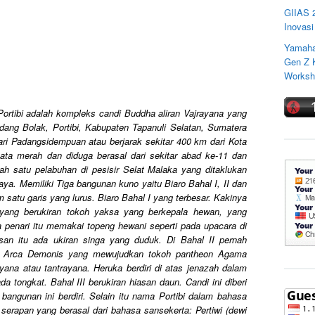
GIIAS 
Inovasi
Yamaha
Gen Z K
Worksho
Portibi adalah kompleks candi Buddha aliran Vajrayana yang
dang Bolak, Portibi, Kabupaten Tapanuli Selatan, Sumatera
dari Padangsidempuan atau berjarak sekitar 400 km dari Kota
bata merah dan diduga berasal dari sekitar abad ke-11 dan
ah satu pelabuhan di pesisir Selat Malaka yang ditaklukan
aya. Memiliki Tiga bangunan kuno yaitu Biaro Bahal I, II dan
am satu garis yang lurus. Biaro Bahal I yang terbesar. Kakinya
 yang berukiran tokoh yaksa yang berkepala hewan, yang
 penari itu memakai topeng hewani seperti pada upacara di
san itu ada ukiran singa yang duduk. Di Bahal II pernah
u Arca Demonis yang mewujudkan tokoh pantheon Agama
ana atau tantrayana. Heruka berdiri di atas jenazah dalam
 tongkat. Bahal III berukiran hiasan daun. Candi ini diberi
ngunan ini berdiri. Selain itu nama Portibi dalam bahasa
ah serapan yang berasal dari bahasa sansekerta: Pertiwi (dewi