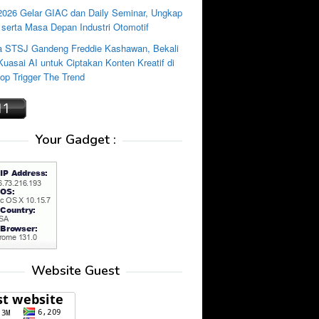
2026 Gelar GIAC dan Daily Seminar, Ungkap
 serta Masa Depan Industri Otomotif
 STSJ Gandeng Freddie Kashawan, Bekali
uasai AI untuk Ciptakan Konten Kreatif di
p Trigger The Trend
Your Gadget :
Website Guest