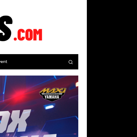
tutup
vent