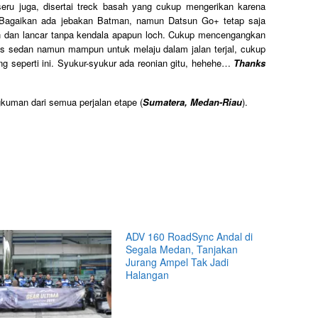
seru juga, disertai treck basah yang cukup mengerikan karena
an. Bagaikan ada jebakan Batman, namun Datsun Go+ tetap saja
n dan lancar tanpa kendala apapun loch. Cukup mencengangkan
as sedan namun mampun untuk melaju dalam jalan terjal, cukup
g seperti ini. Syukur-syukur ada reonian gitu, hehehe…
Thanks
gkuman dari semua perjalan etape (
Sumatera, Medan-Riau
).
ADV 160 RoadSync Andal di
Segala Medan, Tanjakan
Jurang Ampel Tak Jadi
Halangan