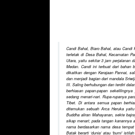
Candi Bahal, Biaro Bahal, atau Candi 
terletak di Desa Bahal, Kecamatan Pa
Utara, yaitu sekitar 3 jam perjalanan 
Medan. Candi ini terbuat dari bahan 
dikaitkan dengan Kerajaan Pannai, sal
dan menjadi bagian dari mandala Sriwij
III. Saling berhubungan dan terdiri dal
berhiasan papan-papan sekelilingnya
sedang menari-nari. Rupa-rupanya para
Tibet. Di antara semua papan berhia
ditemukan sebuah Arca Heruka yait
Buddha aliran Mahayanan, sekte bajray
sikap menari; pada tangan kanannya ada
nama berdasarkan nama desa tempat ba
Batak berarti ‘dunia’ atau ‘bumi’ istil