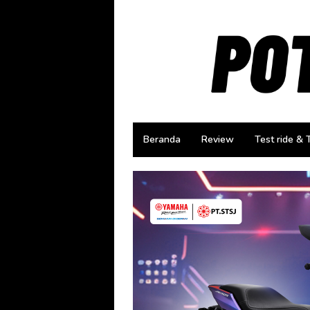
Loncat
ke
konten
Beranda
Review
Test ride & 