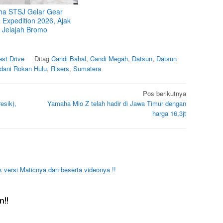
a STSJ Gelar Gear
 Expedition 2026, Ajak
 Jelajah Bromo
est Drive
Ditag
Candi Bahal
,
Candi Megah
,
Datsun
,
Datsun
dani Rokan Hulu
,
Risers
,
Sumatera
Pos berikutnya
esik),
Yamaha Mio Z telah hadir di Jawa Timur dengan
harga 16,3jt
k versi Maticnya dan beserta videonya !!
!!