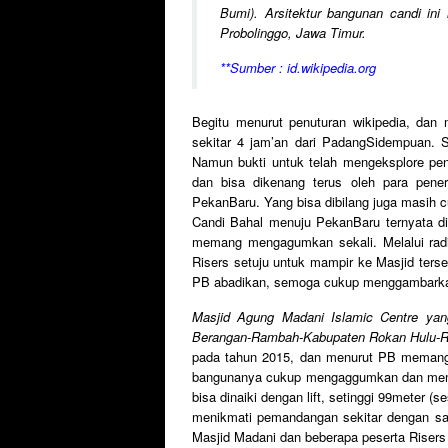
Bumi). Arsitektur bangunan candi in
Probolinggo, Jawa Timur.
**Sumber : id.wikipedia.org
Begitu menurut penuturan wikipedia, dan
sekitar 4 jam’an dari PadangSidempuan. Se
Namun bukti untuk telah mengeksplore peni
dan bisa dikenang terus oleh para pener
PekanBaru. Yang bisa dibilang juga masih cu
Candi Bahal menuju PekanBaru ternyata d
memang mengagumkan sekali. Melalui radi
Risers setuju untuk mampir ke Masjid ters
PB abadikan, semoga cukup menggambarka
Masjid Agung Madani Islamic Centre yan
Berangan-Rambah-Kabupaten Rokan Hulu-R
pada tahun 2015, dan menurut PB memang 
bangunanya cukup mengaggumkan dan meman
bisa dinaiki dengan lift, setinggi 99meter (
menikmati pemandangan sekitar dengan sa
Masjid Madani dan beberapa peserta Risers