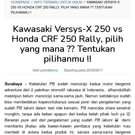
HOMEPAGE
/
INFO TERBARU UNTUK UMUM
/
KAWASAKI VERSYS-X
250 VS HONDA CRF 250 RALLY, PILIH YANG MANA ?? TENTUKAN
PILIHANMU !!
Kawasaki Versys-X 250 vs
Honda CRF 250 Rally, pilih
yang mana ?? Tentukan
pilihanmu !!
Oleh
potretbikers
Diposting pada
23/03/2017
Surabaya
– Kebetulan PB sudah mencicipi kedua motor bergenre
adventure dari 2 pabrikan otomotif raksasa di Indonesia, alhamdulillah
meskipun belum mencicipi sama-sama jauh. Namun setidaknya sudah
bisa membedakan keperuntukanya sesuai porsi dan pengalaman yang
sudah PB lakoni dalam test ride kemarin. PB mencoba share senetral
mungkin, tanpa ada beban apapun dari kedua belah pihak loch ya 😉
Beneran pure asli dari pengalaman yang sudah PB lakoni
😀 demi
membantu jikalau ada kawan-kawan pembaca yang kebetulan mau
membeli di antara kedua produk ini, secara sama-sama bergenre