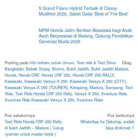
5 Grand Filano Hybrid Terbaik di Classy
Modifest 2026, Sabet Gelar ‘Best of The Best’
MPM Honda Jatim Berikan Beasiswa bagi Anak
Asuh Berprestasi di Malang, Dukung Pendidikan
Generasi Muda 2026
Posting pada
Info terbaru untuk Umum
,
Test ride & Test Drive
Ditag
Bangkalan
,
Bebek Sinjay
,
Bromo
,
Bukit Jaddih
,
Bukit Jeddih Madura
,
Honda
,
Honda CRF
,
Honda CRF 250
,
Honda CRF 250 RALLY
,
Kawasaki
,
Kawasaki Versys-X 250
,
Kawasaki Versys-X 250 (CITY)
,
Kawasaki Versys-X 250 (TOURER)
,
Ketapang
,
Madura
,
Sampang
,
Test
Ride
,
Test Ride Honda CRF 250 Rally
,
Versys X 250
,
Xventure Ride
,
Xventure Ride Kawasaki Versys X 250
,
Xventure Rider
Navigasi
Pos sebelumnya
Pos berikutnya
Test Ride Honda CRF 250 Rally,
WhatsApp for Dekstop, sudah
pos
di bukit Jaddih – Madura ( Cukup
bisa dinikmati !!
nyaman untuk medan terjal )