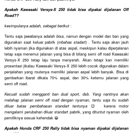
Apakah Kawasaki Versys-X 250 tidak bisa dipakai dijalanan Off
Road??
kesimpulanya adalah, sebagai berikut
:
Tentu saja jawabanya adalah
bisa
, namun dengan model dan ban yang
digunakan saat keluar pabrik (
mbahas stadart
) . Tentu saja akan jauh
lebih nyaman jika digunakan di atas aspal, meskipun kalau diperjalanan
tetap saja menemui jalanan yang bisa di bilang semi off road Kawasaki
Versys-X 250 tetap laju tanpa menyerah. Akan tetapi kan memiliki
prosentasi jikalau Kawasaki Versys-X 250 lebih cocok digunakan dalam
penjelahan yang routenya memiliki jalanan aspal lebih banyak. Bisa di
gambarkan ibarat dikata 70% aspal, dan 30% ketemu jalanan yang
semi off road.
Kecuali sudah mengganti ban dual sport, dsb. Yang nantinya akan
melahap jalanan semi off road dengan nyaman, tentu saja itu sudah
diluar batas pembahasan standart tentunya
😉 karena motor
mengalami perubahan diluar standart pabrik, yang dituntut nyaman oleh
pemiliknya sesuai kehendak 😀
Apakah Honda CRF 250 Rally tidak bisa nyaman dipakai dijalanan