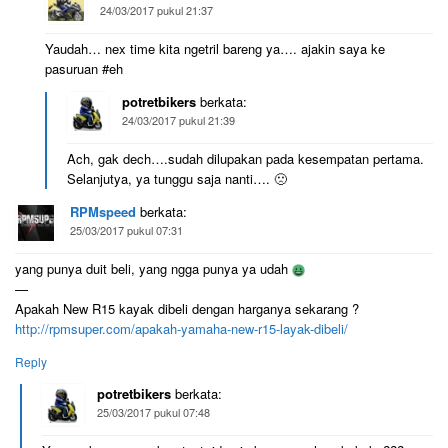
24/03/2017 pukul 21:37
Yaudah… nex time kita ngetril bareng ya…. ajakin saya ke
pasuruan #eh
potretbikers
berkata:
24/03/2017 pukul 21:39
Ach, gak dech….sudah dilupakan pada kesempatan pertama.
Selanjutya, ya tunggu saja nanti…. 🙁
RPMspeed
berkata:
25/03/2017 pukul 07:31
yang punya duit beli, yang ngga punya ya udah
—
Apakah New R15 kayak dibeli dengan harganya sekarang ?
http://rpmsuper.com/apakah-yamaha-new-r15-layak-dibeli/
Reply
potretbikers
berkata:
25/03/2017 pukul 07:48