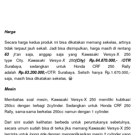
Harga
Secara harga kedua produk ini bisa dikatakan memang sekelas, artinya
tidak terpaut jauh sekali. Jadi bisa disimpulkan, harga masih di rentang
63
jt’an
saja, anggap saja yang Kawasaki Versys-X 250
type City.
Kawasaki Versys-X 250
(City) Rp.64.870.000,- /OTR
Surabaya,
sedangkan untuk Honda CRF 250 Rally
adalah
Rp.63.200.000,-
/OTR Surabaya. Selisih hanya Rp.1.670.000,-
saja, masih bisa dikatakan sekelas. 😀
Mesin
Membahas soal mesin, Kawasaki Versys-X 250 memiliki kubikasi
250cc dengan terbagi 2cylinder. Sedangkan untuk Honda CRF 250
Rally, sama-sama berkelas 250cc namun dengan 1 cylinder.
Dari sini sudah kelihatan berbeda untuk peruntukanya sebetulnya,
secara umum sudah bisa di terka jika memang Kawasaki Versys-X 250
tercipta untuk
loong ride
dengan mengaplikasikan mesin 2 cylinder yang