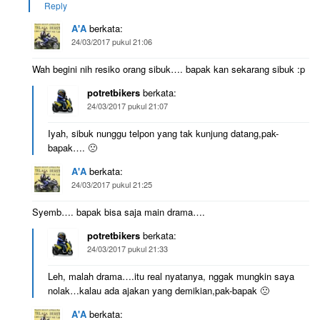
Reply
A'A
berkata:
24/03/2017 pukul 21:06
Wah begini nih resiko orang sibuk…. bapak kan sekarang sibuk :p
potretbikers
berkata:
24/03/2017 pukul 21:07
Iyah, sibuk nunggu telpon yang tak kunjung datang,pak-
bapak…. 🙁
A'A
berkata:
24/03/2017 pukul 21:25
Syemb…. bapak bisa saja main drama….
potretbikers
berkata:
24/03/2017 pukul 21:33
Leh, malah drama….itu real nyatanya, nggak mungkin saya
nolak…kalau ada ajakan yang demikian,pak-bapak 🙁
A'A
berkata: