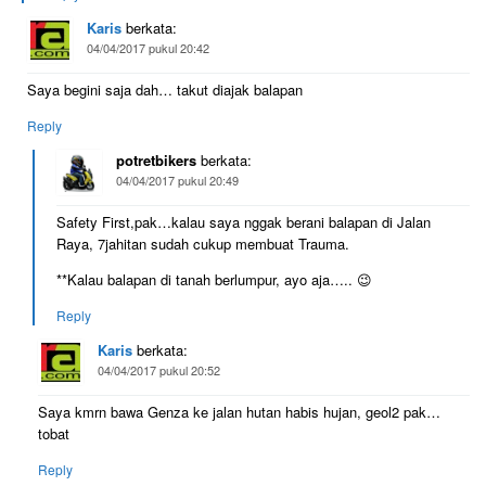
Karis
berkata:
04/04/2017 pukul 20:42
Saya begini saja dah… takut diajak balapan
Reply
potretbikers
berkata:
04/04/2017 pukul 20:49
Safety First,pak…kalau saya nggak berani balapan di Jalan
Raya, 7jahitan sudah cukup membuat Trauma.
**Kalau balapan di tanah berlumpur, ayo aja….. 😉
Reply
Karis
berkata:
04/04/2017 pukul 20:52
Saya kmrn bawa Genza ke jalan hutan habis hujan, geol2 pak…
tobat
Reply