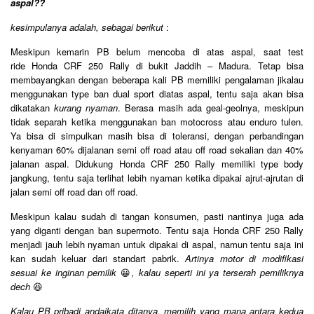
aspal??
kesimpulanya adalah, sebagai berikut
:
Meskipun kemarin PB belum mencoba di atas aspal, saat test
ride Honda CRF 250 Rally di bukit Jaddih – Madura. Tetap bisa
membayangkan dengan beberapa kali PB memiliki pengalaman jikalau
menggunakan type ban dual sport diatas aspal, tentu saja akan bisa
dikatakan
kurang nyaman
. Berasa masih ada geal-geolnya, meskipun
tidak separah ketika menggunakan ban motocross atau enduro tulen.
Ya bisa di simpulkan masih bisa di toleransi, dengan perbandingan
kenyaman 60% dijalanan semi off road atau off road sekalian dan 40%
jalanan aspal. Didukung Honda CRF 250 Rally memiliki type body
jangkung, tentu saja terlihat lebih nyaman ketika dipakai ajrut-ajrutan di
jalan semi off road dan off road.
Meskipun kalau sudah di tangan konsumen, pasti nantinya juga ada
yang diganti dengan ban supermoto. Tentu saja Honda CRF 250 Rally
menjadi jauh lebih nyaman untuk dipakai di aspal, namun tentu saja ini
kan sudah keluar dari standart pabrik.
Artinya motor di modifikasi
sesuai ke inginan pemilik
😀
, kalau seperti ini ya terserah pemiliknya
dech
😆
Kalau PB pribadi andaikata ditanya, memilih yang mana antara kedua