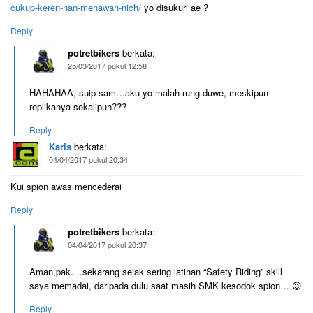
cukup-keren-nan-menawan-nich/
yo disukuri ae ?
Reply
potretbikers
berkata:
25/03/2017 pukul 12:58
HAHAHAA, suip sam…aku yo malah rung duwe, meskipun
replikanya sekalipun???
Reply
Karis
berkata:
04/04/2017 pukul 20:34
Kui spion awas mencederai
Reply
potretbikers
berkata:
04/04/2017 pukul 20:37
Aman,pak….sekarang sejak sering latihan “Safety Riding” skill
saya memadai, daripada dulu saat masih SMK kesodok spion… 😉
Reply