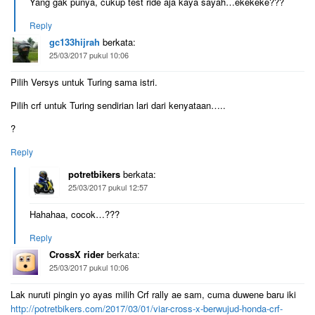
Yang gak punya, cukup test ride aja kaya sayah…ekekeke???
Reply
gc133hijrah
berkata:
25/03/2017 pukul 10:06
Pilih Versys untuk Turing sama istri.
Pilih crf untuk Turing sendirian lari dari kenyataan…..
?
Reply
potretbikers
berkata:
25/03/2017 pukul 12:57
Hahahaa, cocok…???
Reply
CrossX rider
berkata:
25/03/2017 pukul 10:06
Lak nuruti pingin yo ayas milih Crf rally ae sam, cuma duwene baru iki
http://potretbikers.com/2017/03/01/viar-cross-x-berwujud-honda-crf-