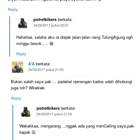
Reply
potretbikers
berkata:
24/03/2017 pukul 20:51
Hahahaa, salahe aku ra diajak jalan-jalan nang TulungAgung ogh
minggu besok….. 😆
Reply
A'A
berkata:
24/03/2017 pukul 21:00
Bukan salah saya pak…. padahal njenengan kados udah dihubungi
juga toh? Wkwkwk
Reply
potretbikers
berkata:
24/03/2017 pukul 21:03
Wakakkaa, mengarang….nggak ada yang menCalling saya,pak-
bapak 😛