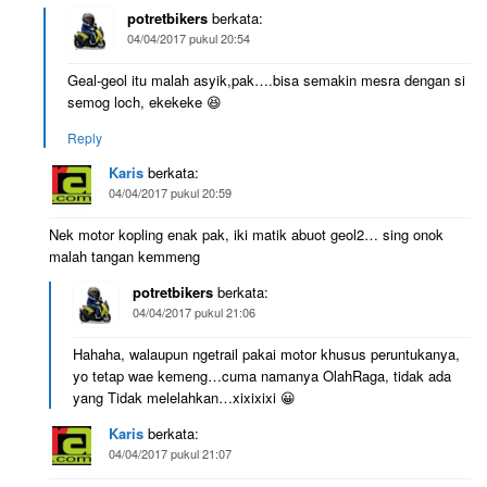
potretbikers
berkata:
04/04/2017 pukul 20:54
Geal-geol itu malah asyik,pak….bisa semakin mesra dengan si
semog loch, ekekeke 😆
Reply
Karis
berkata:
04/04/2017 pukul 20:59
Nek motor kopling enak pak, iki matik abuot geol2… sing onok
malah tangan kemmeng
potretbikers
berkata:
04/04/2017 pukul 21:06
Hahaha, walaupun ngetrail pakai motor khusus peruntukanya,
yo tetap wae kemeng…cuma namanya OlahRaga, tidak ada
yang Tidak melelahkan…xixixixi 😀
Karis
berkata:
04/04/2017 pukul 21:07