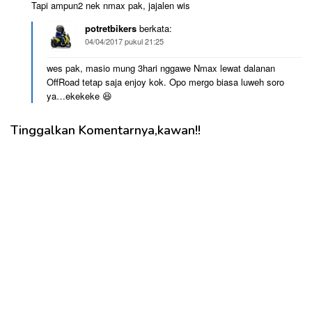
Tapi ampun2 nek nmax pak, jajalen wis
potretbikers
berkata:
04/04/2017 pukul 21:25
wes pak, masio mung 3hari nggawe Nmax lewat dalanan
OffRoad tetap saja enjoy kok. Opo mergo biasa luweh soro
ya…ekekeke 😆
Tinggalkan Komentarnya,kawan!!