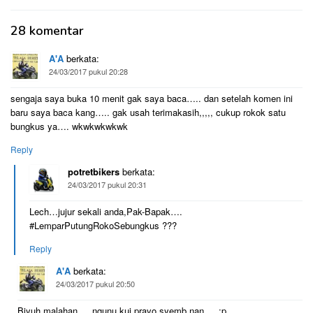
28 komentar
A'A
berkata:
24/03/2017 pukul 20:28
sengaja saya buka 10 menit gak saya baca….. dan setelah komen ini
baru saya baca kang….. gak usah terimakasih,,,,, cukup rokok satu
bungkus ya…. wkwkwkwkwk
Reply
potretbikers
berkata:
24/03/2017 pukul 20:31
Lech…jujur sekali anda,Pak-Bapak….
#LemparPutungRokoSebungkus ???
Reply
A'A
berkata:
24/03/2017 pukul 20:50
Biyuh malahan…. ngunu kui prayo syemb nan…. :p