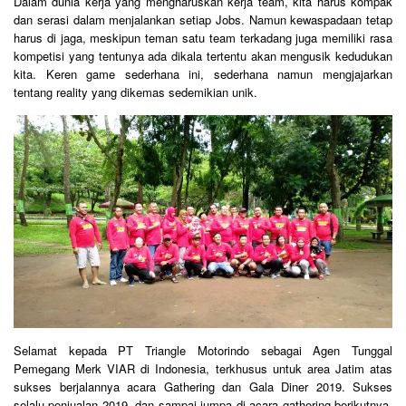
Dalam dunia kerja yang mengharuskan kerja team, kita harus kompak
dan serasi dalam menjalankan setiap Jobs. Namun kewaspadaan tetap
harus di jaga, meskipun teman satu team terkadang juga memiliki rasa
kompetisi yang tentunya ada dikala tertentu akan mengusik kedudukan
kita. Keren game sederhana ini, sederhana namun mengjajarkan
tentang reality yang dikemas sedemikian unik.
Selamat kepada PT Triangle Motorindo sebagai Agen Tunggal
Pemegang Merk VIAR di Indonesia, terkhusus untuk area Jatim atas
sukses berjalannya acara Gathering dan Gala Diner 2019. Sukses
selalu penjualan 2019, dan sampai jumpa di acara gathering berikutnya.