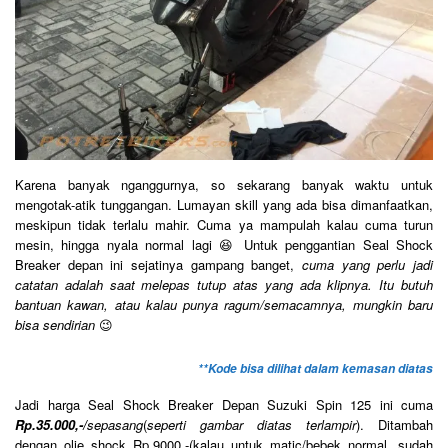
Karena banyak nganggurnya, so sekarang banyak waktu untuk
mengotak-atik tunggangan. Lumayan skill yang ada bisa dimanfaatkan,
meskipun tidak terlalu mahir. Cuma ya mampulah kalau cuma turun
mesin, hingga nyala normal lagi 😆 Untuk penggantian Seal Shock
Breaker depan ini sejatinya gampang banget,
cuma yang perlu jadi
catatan adalah saat melepas tutup atas yang ada klipnya. Itu butuh
bantuan kawan, atau kalau punya ragum/semacamnya, mungkin baru
bisa sendirian
😉
**Kode bisa dilihat dalam kemasan diatas
Jadi harga Seal Shock Breaker Depan Suzuki Spin 125 ini cuma
Rp.35.000,-/
sepasang
(
seperti gambar diatas terlampir
). Ditambah
dengan olie shock Rp.9000,-(kalau untuk matic/bebek normal, sudah