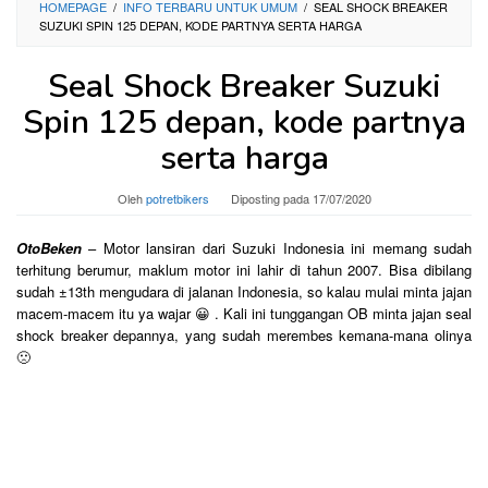
HOMEPAGE
/
INFO TERBARU UNTUK UMUM
/
SEAL SHOCK BREAKER
SUZUKI SPIN 125 DEPAN, KODE PARTNYA SERTA HARGA
Seal Shock Breaker Suzuki
Spin 125 depan, kode partnya
serta harga
Oleh
potretbikers
Diposting pada
17/07/2020
OtoBeken
– Motor lansiran dari Suzuki Indonesia ini memang sudah
terhitung berumur, maklum motor ini lahir di tahun 2007. Bisa dibilang
sudah ±13th mengudara di jalanan Indonesia, so kalau mulai minta jajan
macem-macem itu ya wajar 😀 . Kali ini tunggangan OB minta jajan seal
shock breaker depannya, yang sudah merembes kemana-mana olinya
🙁