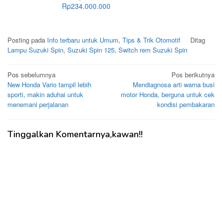
Rp234.000.000
Posting pada
Info terbaru untuk Umum
,
Tips & Trik Otomotif
Ditag
Lampu Suzuki Spin
,
Suzuki Spin 125
,
Switch rem Suzuki Spin
Navigasi
Pos sebelumnya
Pos berikutnya
New Honda Vario tampil lebih
Mendiagnosa arti warna busi
pos
sporti, makin aduhai untuk
motor Honda, berguna untuk cek
menemani perjalanan
kondisi pembakaran
Tinggalkan Komentarnya,kawan!!