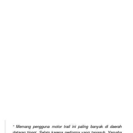
“
Memang pengguna motor trail ini paling banyak di daerah
dataran tinggi. Selain karena performa yang tangguh, Yamaha