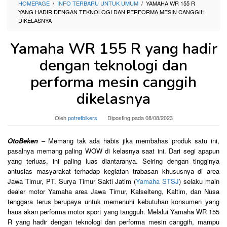
HOMEPAGE
/
INFO TERBARU UNTUK UMUM
/
YAMAHA WR 155 R
YANG HADIR DENGAN TEKNOLOGI DAN PERFORMA MESIN CANGGIH
DIKELASNYA
Yamaha WR 155 R yang hadir
dengan teknologi dan
performa mesin canggih
dikelasnya
Oleh
potretbikers
Diposting pada
08/08/2023
OtoBeken
– Memang tak ada habis jika membahas produk satu ini,
pasalnya memang paling WOW di kelasnya saat ini. Dari segi apapun
yang terluas, ini paling luas diantaranya. Seiring dengan tingginya
antusias masyarakat terhadap kegiatan trabasan khususnya di area
Jawa Timur, PT. Surya Timur Sakti Jatim (
Yamaha STSJ
) selaku main
dealer motor Yamaha area Jawa Timur, Kalselteng, Kaltim, dan Nusa
tenggara terus berupaya untuk memenuhi kebutuhan konsumen yang
haus akan performa motor sport yang tangguh. Melalui Yamaha WR 155
R yang hadir dengan teknologi dan performa mesin canggih, mampu