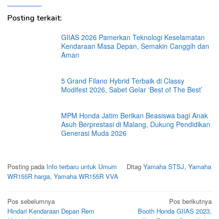
Posting terkait:
GIIAS 2026 Pamerkan Teknologi Keselamatan
Kendaraan Masa Depan, Semakin Canggih dan
Aman
5 Grand Filano Hybrid Terbaik di Classy
Modifest 2026, Sabet Gelar ‘Best of The Best’
MPM Honda Jatim Berikan Beasiswa bagi Anak
Asuh Berprestasi di Malang, Dukung Pendidikan
Generasi Muda 2026
Posting pada
Info terbaru untuk Umum
Ditag
Yamaha STSJ
,
Yamaha
WR155R harga
,
Yamaha WR155R VVA
Navigasi
Pos sebelumnya
Pos berikutnya
Hindari Kendaraan Depan Rem
Booth Honda GIIAS 2023,
pos