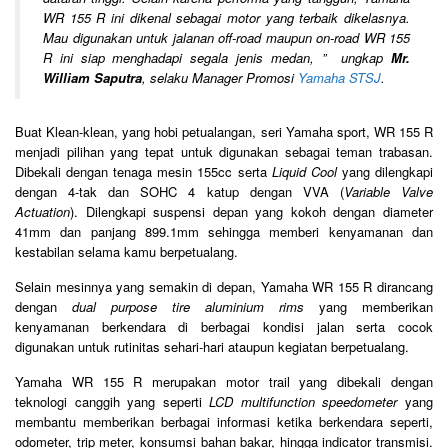
WR 155 R ini dikenal sebagai motor yang terbaik dikelasnya.
Mau digunakan untuk jalanan off-road maupun on-road WR 155
R ini siap menghadapi segala jenis medan,
” ungkap
Mr.
William Saputra
, selaku Manager Promosi
Yamaha STSJ
.
Buat Klean-klean, yang hobi petualangan, seri Yamaha sport, WR 155 R
menjadi pilihan yang tepat untuk digunakan sebagai teman trabasan.
Dibekali dengan tenaga mesin 155cc serta
Liquid Cool
yang dilengkapi
dengan 4-tak dan SOHC 4 katup dengan VVA (
Variable Valve
Actuation
). Dilengkapi suspensi depan yang kokoh dengan diameter
41mm dan panjang 899.1mm sehingga memberi kenyamanan dan
kestabilan selama kamu berpetualang.
Selain mesinnya yang semakin di depan, Yamaha WR 155 R dirancang
dengan
dual purpose tire aluminium rims
yang memberikan
kenyamanan berkendara di berbagai kondisi jalan serta cocok
digunakan untuk rutinitas sehari-hari ataupun kegiatan berpetualang.
Yamaha WR 155 R merupakan motor trail yang dibekali dengan
teknologi canggih yang seperti
LCD multifunction speedometer
yang
membantu memberikan berbagai informasi ketika berkendara seperti,
odometer, trip meter, konsumsi bahan bakar, hingga indicator transmisi.