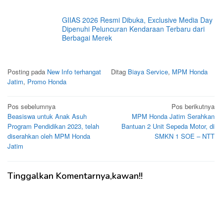
GIIAS 2026 Resmi Dibuka, Exclusive Media Day
Dipenuhi Peluncuran Kendaraan Terbaru dari
Berbagai Merek
Posting pada
New Info terhangat
Ditag
Biaya Service
,
MPM Honda
Jatim
,
Promo Honda
Navigasi
Pos sebelumnya
Pos berikutnya
Beasiswa untuk Anak Asuh
MPM Honda Jatim Serahkan
pos
Program Pendidikan 2023, telah
Bantuan 2 Unit Sepeda Motor, di
diserahkan oleh MPM Honda
SMKN 1 SOE – NTT
Jatim
Tinggalkan Komentarnya,kawan!!