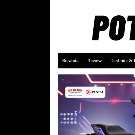
Loncat
ke
konten
Beranda
Review
Test ride & 