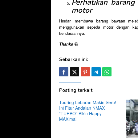
Perhatikan barang
motor
Hindari membawa barang bawaan melebih
menggunakan sepeda motor dengan kapa
kendaraannya.
Thanks
😀
Sebarkan ini:
Posting terkait:
Touring Lebaran Makin Seru!
Ini Fitur Andalan NMAX
“TURBO” Bikin Happy
MAXimal