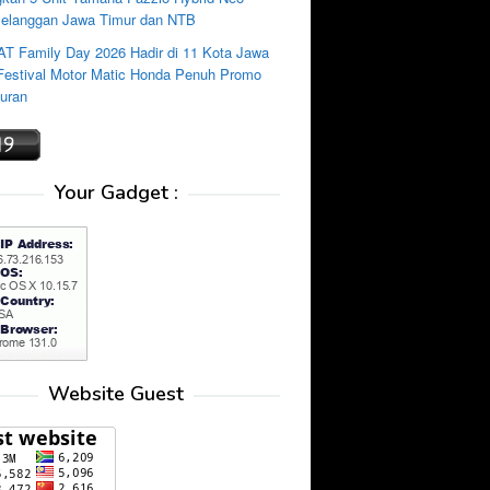
Pelanggan Jawa Timur dan NTB
AT Family Day 2026 Hadir di 11 Kota Jawa
 Festival Motor Matic Honda Penuh Promo
uran
Your Gadget :
Website Guest