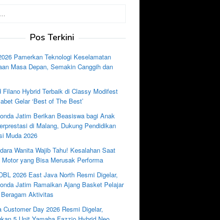
Pos Terkini
2026 Pamerkan Teknologi Keselamatan
aan Masa Depan, Semakin Canggih dan
 Filano Hybrid Terbaik di Classy Modifest
abet Gelar ‘Best of The Best’
nda Jatim Berikan Beasiswa bagi Anak
rprestasi di Malang, Dukung Pendidikan
si Muda 2026
dara Wanita Wajib Tahu! Kesalahan Saat
e Motor yang Bisa Merusak Performa
DBL 2026 East Java North Resmi Digelar,
nda Jatim Ramaikan Ajang Basket Pelajar
 Beragam Aktivitas
 Customer Day 2026 Resmi Digelar,
kan 5 Unit Yamaha Fazzio Hybrid Neo