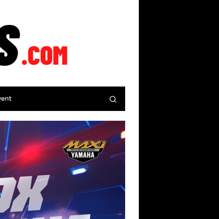
tutup
vent