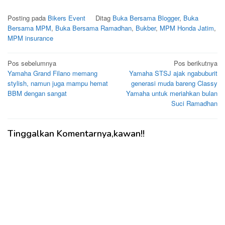
Posting pada
Bikers Event
Ditag
Buka Bersama Blogger
,
Buka
Bersama MPM
,
Buka Bersama Ramadhan
,
Bukber
,
MPM Honda Jatim
,
MPM insurance
Navigasi
Pos sebelumnya
Pos berikutnya
Yamaha Grand Filano memang
Yamaha STSJ ajak ngabuburit
pos
stylish, namun juga mampu hemat
generasi muda bareng Classy
BBM dengan sangat
Yamaha untuk meriahkan bulan
Suci Ramadhan
Tinggalkan Komentarnya,kawan!!