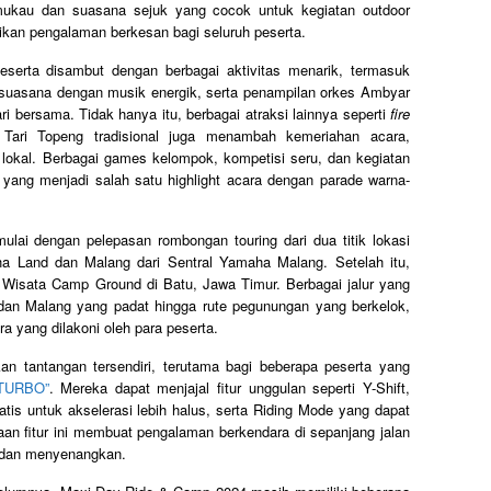
ukau dan suasana sejuk yang cocok untuk kegiatan outdoor
ikan pengalaman berkesan bagi seluruh peserta.
erta disambut dengan berbagai aktivitas menarik, termasuk
asana dengan musik energik, serta penampilan orkes Ambyar
 bersama. Tidak hanya itu, berbagai atraksi lainnya seperti
fire
ari Topeng tradisional juga menambah kemeriahan acara,
okal. Berbagai games kelompok, kompetisi seru, dan kegiatan
 yang menjadi salah satu highlight acara dengan parade warna-
ai dengan pelepasan rombongan touring dari dua titik lokasi
ha Land dan Malang dari Sentral Yamaha Malang. Setelah itu,
isata Camp Ground di Batu, Jawa Timur. Berbagai jalur yang
a dan Malang yang padat hingga rute pegunungan yang berkelok,
 yang dilakoni oleh para peserta.
kan tantangan tersendiri, terutama bagi beberapa peserta yang
TURBO”
. Mereka dapat menjajal fitur unggulan seperti Y-Shift,
is untuk akselerasi lebih halus, serta Riding Mode yang dapat
aan fitur ini membuat pengalaman berkendara di sepanjang jalan
s dan menyenangkan.