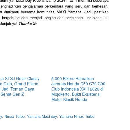
belumnya, Maxi Day Ride & Camp 2024 masih memiliki beberapa
 menghadirkan pengalaman berkendara yang seru dan berkesan,
pat dinikmati bersama komunitas MAXI Yamaha. Jadi, pastikan
ergabung dan menjadi bagian dari perjalanan luar biasa ini.
lanjutnya!
Thanks
😀
a STSJ Gelar Classy
5.000 Bikers Ramaikan
e Club, Grand Filano
Jamnas Honda C50 C70 C90
d Jadi Teman Gaya
Club Indonesia XXIII 2026 di
 Sehat Gen Z
Mojokerto, Bukti Eksistensi
Motor Klasik Honda
ay
,
Nmax Turbo
,
Yamaha Maxi day
,
Yamaha Nmax Turbo
,