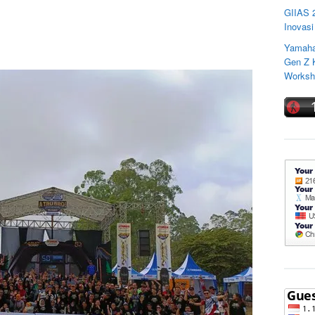
GIIAS 
Inovasi
Yamaha
Gen Z K
Worksho