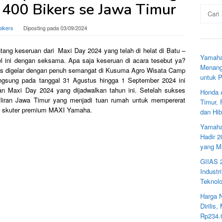
 400 Bikers se Jawa Timur
Cari
untuk:
bikers
Diposting pada
03/09/2024
ntang keseruan dari Maxi Day 2024 yang telah di helat di Batu –
Yamaha
kel ini dengan seksama. Apa saja keseruan di acara tesebut ya?
Menang
s digelar dengan penuh semangat di Kusuma Agro Wisata Camp
untuk 
ngsung pada tanggal 31 Agustus hingga 1 September 2024 ini
an Maxi Day 2024 yang dijadwalkan tahun ini. Setelah sukses
Honda 
 giliran Jawa Timur yang menjadi tuan rumah untuk mempererat
Timur,
na skuter premium MAXI Yamaha.
dan Hib
Yamaha
Hadir 
yang M
GIIAS 
Industr
Teknolo
Harga 
Dirilis
Rp234.