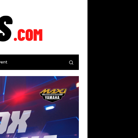
tutup
vent