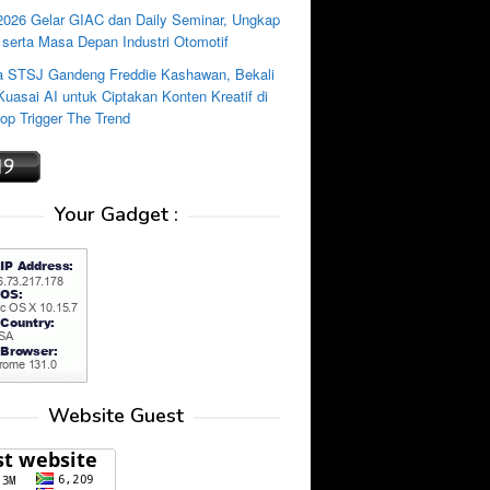
2026 Gelar GIAC dan Daily Seminar, Ungkap
 serta Masa Depan Industri Otomotif
 STSJ Gandeng Freddie Kashawan, Bekali
uasai AI untuk Ciptakan Konten Kreatif di
p Trigger The Trend
Your Gadget :
Website Guest