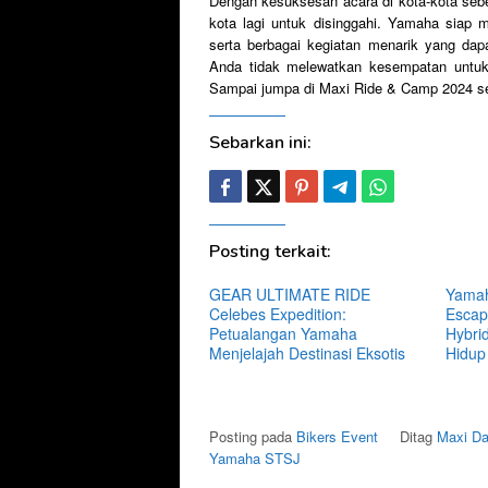
Dengan kesuksesan acara di kota-kota se
kota lagi untuk disinggahi. Yamaha siap
serta berbagai kegiatan menarik yang da
Anda tidak melewatkan kesempatan untuk b
Sampai jumpa di Maxi Ride & Camp 2024 se
Sebarkan ini:
Posting terkait:
GEAR ULTIMATE RIDE
Yamah
Celebes Expedition:
Escap
Petualangan Yamaha
Hybri
Menjelajah Destinasi Eksotis
Hidup
Posting pada
Bikers Event
Ditag
Maxi D
Yamaha STSJ