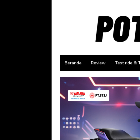
Loncat
ke
konten
Beranda
Review
Test ride & 