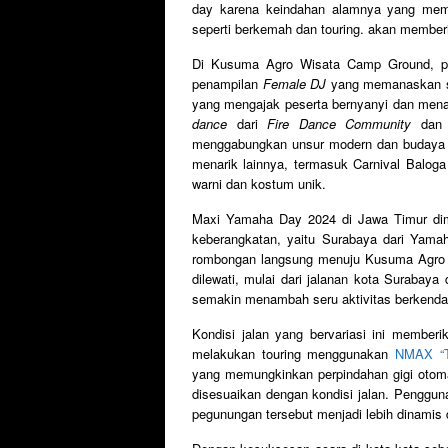
day karena keindahan alamnya yang mem
seperti berkemah dan touring. akan member
Di Kusuma Agro Wisata Camp Ground, pes
penampilan
Female DJ
yang memanaskan su
yang mengajak peserta bernyanyi dan menari
dance
dari
Fire Dance Community
dan T
menggabungkan unsur modern dan budaya l
menarik lainnya, termasuk Carnival Baloga
warni dan kostum unik.
Maxi Yamaha Day 2024 di Jawa Timur dimul
keberangkatan, yaitu Surabaya dari Yama
rombongan langsung menuju Kusuma Agro W
dilewati, mulai dari jalanan kota Surabay
semakin menambah seru aktivitas berkendara
Kondisi jalan yang bervariasi ini memberi
melakukan touring menggunakan
NMAX “
yang memungkinkan perpindahan gigi otomat
disesuaikan dengan kondisi jalan. Penggun
pegunungan tersebut menjadi lebih dinami