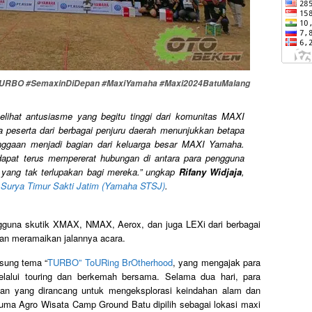
BO #SemaxinDiDepan #MaxiYamaha #Maxi2024BatuMalang
ihat antusiasme yang begitu tinggi dari komunitas MAXI
 peserta dari berbagai penjuru daerah menunjukkan betapa
nggaan menjadi bagian dari keluarga besar MAXI Yamaha.
 dapat terus mempererat hubungan di antara para pengguna
ang tak terlupakan bagi mereka.
” ungkap
Rifany Widjaja
,
 Surya Timur Sakti Jatim (Yamaha STSJ)
.
ngguna skutik XMAX, NMAX, Aerox, dan juga LEXi dari berbagai
ian meramaikan jalannya acara.
sung tema “
TURBO” ToURing BrOtherhood
, yang mengajak para
lalui touring dan berkemah bersama. Selama dua hari, para
lanan yang dirancang untuk mengeksplorasi keindahan alam dan
uma Agro Wisata Camp Ground Batu dipilih sebagai lokasi maxi