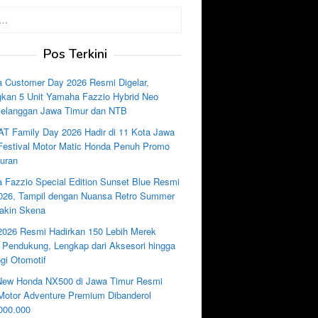
Pos Terkini
 Customer Day 2026 Resmi Digelar,
kan 5 Unit Yamaha Fazzio Hybrid Neo
Pelanggan Jawa Timur dan NTB
AT Family Day 2026 Hadir di 11 Kota Jawa
 Festival Motor Matic Honda Penuh Promo
uran
 Fazzio Special Edition Sunset Blue Resmi
2026, Tampil dengan Nuansa Retro Summer
akin Skena
2026 Resmi Hadirkan 150 Lebih Merek
i Pendukung, Lengkap dari Aksesori hingga
gi Otomotif
New Honda NX500 di Jawa Timur Resmi
, Motor Adventure Premium Dibanderol
000.000