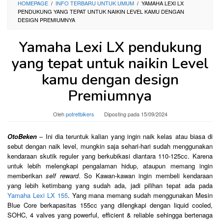
HOMEPAGE
/
INFO TERBARU UNTUK UMUM
/
YAMAHA LEXI LX
PENDUKUNG YANG TEPAT UNTUK NAIKIN LEVEL KAMU DENGAN
DESIGN PREMIUMNYA
Yamaha Lexi LX pendukung
yang tepat untuk naikin Level
kamu dengan design
Premiumnya
Oleh
potretbikers
Diposting pada
15/09/2024
OtoBeken
– Ini dia teruntuk kalian yang ingin naik kelas atau biasa di
sebut dengan naik level, mungkin saja sehari-hari sudah menggunakan
kendaraan skutik reguler yang berkubikasi diantara 110-125cc. Karena
untuk lebih melengkapi pengalaman hidup, ataupun memang ingin
memberikan
self reward
. So Kawan-kawan ingin membeli kendaraan
yang lebih ketimbang yang sudah ada, jadi pilihan tepat ada pada
Yamaha Lexi LX 155
. Yang mana memang sudah menggunakan Mesin
Blue Core berkapasitas 155cc yang dilengkapi dengan liquid cooled,
SOHC, 4 valves yang powerful, efficient & reliable sehingga bertenaga