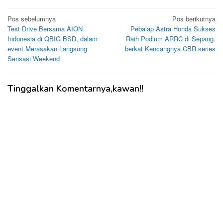
Navigasi
Pos sebelumnya
Pos berikutnya
Test Drive Bersama AION
Pebalap Astra Honda Sukses
pos
Indonesia di QBIG BSD, dalam
Raih Podium ARRC di Sepang,
event Merasakan Langsung
berkat Kencangnya CBR series
Sensasi Weekend
Tinggalkan Komentarnya,kawan!!