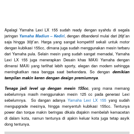
Apalagi Yamaha Lexi LX 155 sudah ready dengan syahdu di segala
jaringan
Yamaha Madiun – Kediri
, dengan dibanderol mulai dari 26jt’an
saja hingga 30jt’an. Harga yang sangat kompetitif sekali untuk motor
dengan kubikasi 155cc, dimana juga sudah menggunakan mesin terbaru
dari Yamaha pula. Selain mesin yang sudah sangat memadai, Yamaha
Lexi LX 155 juga menerapkan Desain khas MAXi Yamaha dengan
dimensi MAXi yang terlihat lebih sporty, elegan dan modern sehingga
meningkatkan rasa bangga saat berkendara. So dengan
demikian
tampilan makin keren dengan design premiumnya
.
Tenaga jadi level up dengan mesin 155c
c
, yang mana memang
sebelumnya masih menggunakan mesin 125 cc pada generasi Lexi
sebelumnya. So dangan adanya
Yamaha Lexi LX 155
yang sudah
mengupgrade mesinya, hingga menyentuh kubikasi 155cc. Tentunya
power dan torque makin beringas dikala diajakin membelah kemacetan
di dalam kota, namun tentunya di ajakin keluar kota juga tetap asyik
dong tentunya.