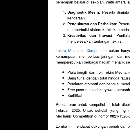
penerapan belajar di sekolah, yaitu antara la
Diagnostik Mesin
: Peserta dimint
kendaraan.
Pengukuran dan Perbaikan
: Peser
memperbaiki sistem kelistrikan pada
Kreativitas dan Inovasi
: Penilai
menyelesaikan tantangan teknis.
Tekiro Mechanic Competition
bukan hanya
kemampuan, memperluas jaringan, dan mera
memperebutkan berbagai hadiah menarik sep
Piala bergilir dan trofi Tekiro Mechan
Uang tunai dengan total hingga ratusa
Peralatan otomotif dan bengkel mere
Free pass menjadi karyawan perusa
Sertifikat
Pendaftaran untuk kompetisi ini telah dib
Februari 2025. Untuk sekolah yang ingin 
Mechanic Competition di nomor 0821-1320-
Lomba ini mendapat dukungan penuh dari ber