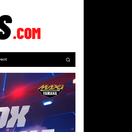
tutup
vent