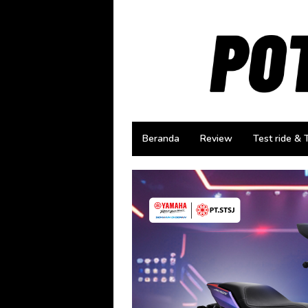
Loncat
ke
konten
Beranda
Review
Test ride & 