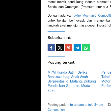
merek-merek pendukung industri otomotif
Bendix dan Otoproject (Premium Interior & E
Dengan adanya
Tekiro Mechanic Competit
untuk belajar, berinovasi, dan mengemba
langkah awal menuju masa depan industri ot
Sebarkan ini:
Posting terkait:
MPM Honda Jatim Berikan
Penge
Beasiswa bagi Anak Asuh
Tahu!
Berprestasi di Malang, Dukung
Motor
Pendidikan Generasi Muda
Perfo
2026
Posting pada
Info terbaru untuk Umum
D
Competition