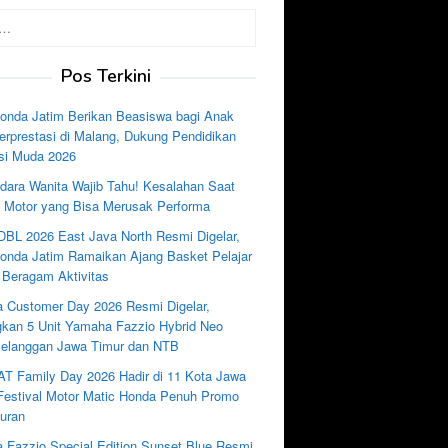
Pos Terkini
nda Jatim Berikan Beasiswa bagi Anak
rprestasi di Malang, Dukung Pendidikan
si Muda 2026
dara Wanita Wajib Tahu! Kesalahan Saat
e Motor yang Bisa Merusak Performa
DBL 2026 East Java North Resmi Digelar,
nda Jatim Ramaikan Ajang Basket Pelajar
 Beragam Aktivitas
 Customer Day 2026 Resmi Digelar,
kan 5 Unit Yamaha Fazzio Hybrid Neo
Pelanggan Jawa Timur dan NTB
AT Family Day 2026 Hadir di 11 Kota Jawa
 Festival Motor Matic Honda Penuh Promo
uran
 Fazzio Special Edition Sunset Blue Resmi