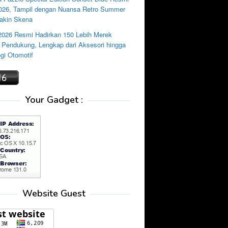
2026, Tampil dengan Nuansa Retro Summer
akin Skena
2026 Resmi Hadirkan 150 Lebih Merek
i Pendukung, Lengkap dari Aksesori hingga
gi Otomotif
Your Gadget :
Website Guest