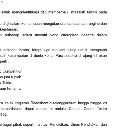
in:
a untuk mengidentifikasi dan memperbaiki masalah teknis pada
ta diuji dalam kemampuan mengukur standarisasi part engine dan
 kendaraan.
an terhadap solusi inovatif yang diterapkan peserta dalam
 sekadar lomba, tetapi juga menjadi ajang untuk mengasah
ih kesempatan di dunia kerja. Para peserta di ajang ini akan
erti :
ic Competition
n juta rupiah
k Tekiro
haan ternama
uka sejak kegiatan Roadshow diselenggarakan hingga hingga 28
berpartisipasi dapat mendaftar melalui Contact Center Tekiro
5162.
bagai pihak seperti institusi Pendidikan, Dinas Pendidikan dan