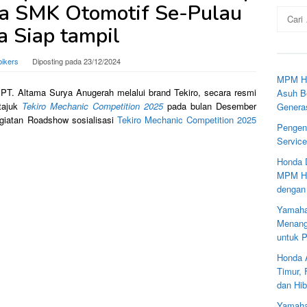
wa SMK Otomotif Se-Pulau
Cari
untuk:
a Siap tampil
bikers
Diposting pada
23/12/2024
MPM Ho
i PT. Altama Surya Anugerah melalui brand Tekiro, secara resmi
Asuh Be
tajuk
Tekiro Mechanic Competition 2025
pada bulan Desember
Genera
giatan Roadshow sosialisasi
Tekiro Mechanic Competition 2025
Pengen
Servic
Honda 
MPM Ho
dengan
Yamaha
Menang
untuk 
Honda 
Timur,
dan Hib
Yamaha