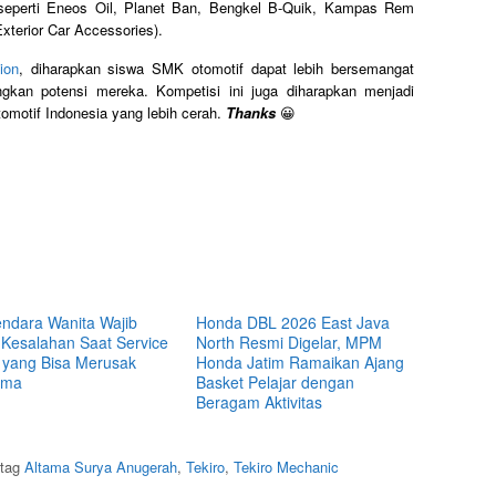
 seperti Eneos Oil, Planet Ban, Bengkel B-Quik, Kampas Rem
xterior Car Accessories).
ion
, diharapkan siswa SMK otomotif dapat lebih bersemangat
ngkan potensi mereka. Kompetisi ini juga diharapkan menjadi
omotif Indonesia yang lebih cerah.
Thanks
😀
ndara Wanita Wajib
Honda DBL 2026 East Java
 Kesalahan Saat Service
North Resmi Digelar, MPM
 yang Bisa Merusak
Honda Jatim Ramaikan Ajang
rma
Basket Pelajar dengan
Beragam Aktivitas
itag
Altama Surya Anugerah
,
Tekiro
,
Tekiro Mechanic