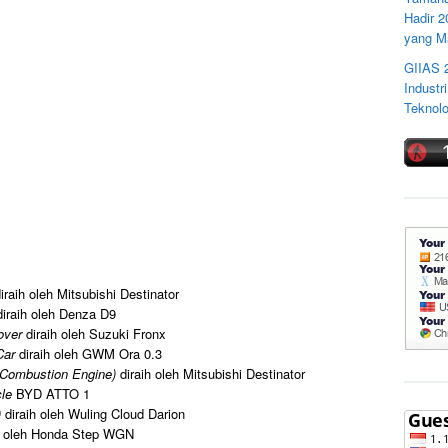
Hadir 
yang M
GIIAS 
Industr
Teknolo
iraih oleh Mitsubishi Destinator
diraih oleh Denza D9
sover
diraih oleh Suzuki Fronx
 Car
diraih oleh GWM Ora 0.3
l Combustion Engine)
diraih oleh Mitsubishi Destinator
cle
BYD ATTO 1
)
diraih oleh Wuling Cloud Darion
h oleh Honda Step WGN