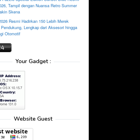
2026, Tampil dengan Nuansa Retro Summer
akin Skena
2026 Resmi Hadirkan 150 Lebih Merek
i Pendukung, Lengkap dari Aksesori hingga
gi Otomotif
Your Gadget :
Website Guest