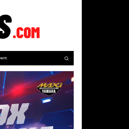
tutup
vent