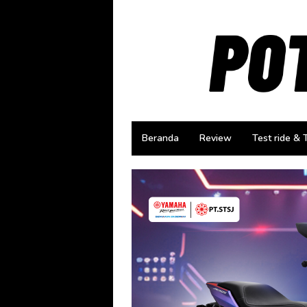
Loncat
ke
konten
Beranda
Review
Test ride & 