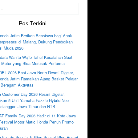
Pos Terkini
nda Jatim Berikan Beasiswa bagi Anak
rprestasi di Malang, Dukung Pendidikan
si Muda 2026
dara Wanita Wajib Tahu! Kesalahan Saat
e Motor yang Bisa Merusak Performa
DBL 2026 East Java North Resmi Digelar,
nda Jatim Ramaikan Ajang Basket Pelajar
 Beragam Aktivitas
 Customer Day 2026 Resmi Digelar,
kan 5 Unit Yamaha Fazzio Hybrid Neo
Pelanggan Jawa Timur dan NTB
AT Family Day 2026 Hadir di 11 Kota Jawa
 Festival Motor Matic Honda Penuh Promo
uran
 Fazzio Special Edition Sunset Blue Resmi