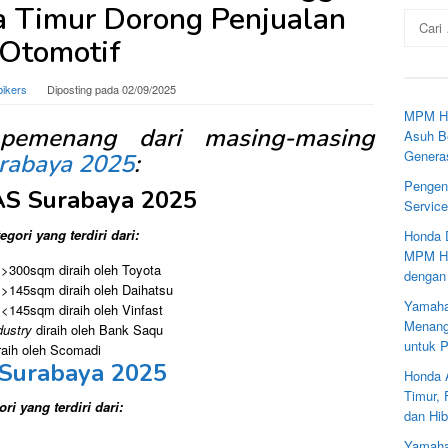
 Timur Dorong Penjualan
Cari
untuk:
Otomotif
bikers
Diposting pada
02/09/2025
MPM Ho
 pemenang dari masing-masing
Asuh Be
Genera
rabaya 2025
:
Pengen
AS Surabaya 2025
Servic
egori yang terdiri dari:
Honda 
MPM Ho
r
>300sqm diraih oleh Toyota
dengan
r
>145sqm diraih oleh Daihatsu
Yamaha
r
<145sqm diraih oleh Vinfast
Menang
dustry
diraih oleh Bank Saqu
untuk 
raih oleh Scomadi
 Surabaya 2025
Honda 
Timur,
ri yang terdiri dari:
dan Hib
Yamaha