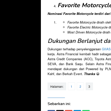
Favorite Motorcycl
Nominasi Favorite Motorcycle terdiri dari 
Favorite Motorcycle
diraih ol
Favorite Electric Motorcycle
d
Most Driven Motorcycle
diraih
Dukungan Berlanjut da
Dukungan terhadap penyelenggaraan
GIIAS
kerja. Astra Financial kembali hadir seb
Astra Credit Companies (ACC), Toyota Astr
SEVA, dan Bank Saqu. Selain Astra Fina
mendapat dukungan dari Powered by PLN M
Kahf, dan Berkah Event.
Thanks
😀
Halaman:
1
2
3
Sebarkan ini: