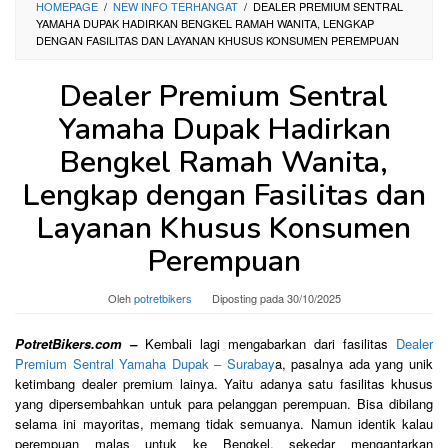
HOMEPAGE
/
NEW INFO TERHANGAT
/
DEALER PREMIUM SENTRAL
YAMAHA DUPAK HADIRKAN BENGKEL RAMAH WANITA, LENGKAP
DENGAN FASILITAS DAN LAYANAN KHUSUS KONSUMEN PEREMPUAN
Dealer Premium Sentral
Yamaha Dupak Hadirkan
Bengkel Ramah Wanita,
Lengkap dengan Fasilitas dan
Layanan Khusus Konsumen
Perempuan
Oleh
potretbikers
Diposting pada
30/10/2025
PotretBikers.com –
Kembali lagi mengabarkan dari fasilitas
Dealer
Premium Sentral Yamaha Dupak – Surabay
a, pasalnya ada yang unik
ketimbang dealer premium lainya. Yaitu adanya satu fasilitas khusus
yang dipersembahkan untuk para pelanggan perempuan. Bisa dibilang
selama ini mayoritas, memang tidak semuanya. Namun identik kalau
perempuan malas untuk ke Bengkel, sekedar mengantarkan