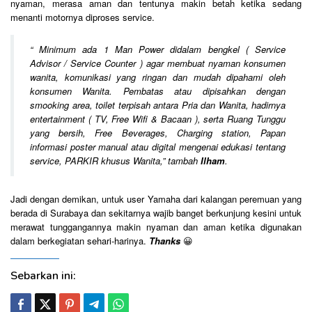
nyaman, merasa aman dan tentunya makin betah ketika sedang
menanti motornya diproses service.
“
Minimum ada 1 Man Power didalam bengkel ( Service
Advisor / Service Counter ) agar membuat nyaman konsumen
wanita, ⁠k
omunikasi yang ringan dan mudah dipahami oleh
konsumen Wanita. Pembatas atau dipisahkan dengan
smooking area, toilet terpisah antara Pria dan Wanita, hadirnya
⁠entertainment ( TV, Free Wifi & Bacaan ), serta Ruang Tunggu
yang bersih, ⁠Free Beverages, ⁠Charging station, ⁠Papan
informasi poster manual atau digital mengenai edukasi tentang
service, ⁠PARKIR khusus Wanita,
” tambah
Ilham
.
Jadi dengan demikan, untuk user Yamaha dari kalangan peremuan yang
berada di Surabaya dan sekitarnya wajib banget berkunjung kesini untuk
merawat tunggangannya makin nyaman dan aman ketika digunakan
dalam berkegiatan sehari-harinya.
Thanks
😀
Sebarkan ini: