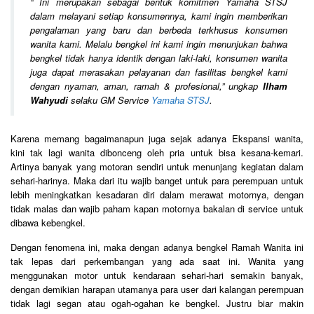
“
Ini merupakan sebagai bentuk komitmen Yamaha STSJ
dalam melayani setiap konsumennya, kami ingin memberikan
pengalaman yang baru dan berbeda terkhusus konsumen
wanita kami. Melalu bengkel ini kami ingin menunjukan bahwa
bengkel tidak hanya identik dengan laki-laki, konsumen wanita
juga dapat merasakan pelayanan dan fasilitas bengkel kami
dengan nyaman, aman, ramah & profesional,
” ungkap
Ilham
Wahyudi
selaku GM Service
Yamaha STSJ
.
Karena memang bagaimanapun juga sejak adanya Ekspansi wanita,
kini tak lagi wanita dibonceng oleh pria untuk bisa kesana-kemari.
Artinya banyak yang motoran sendiri untuk menunjang kegiatan dalam
sehari-harinya. Maka dari itu wajib banget untuk para perempuan untuk
lebih meningkatkan kesadaran diri dalam merawat motornya, dengan
tidak malas dan wajib paham kapan motornya bakalan di service untuk
dibawa kebengkel.
Dengan fenomena ini, maka dengan adanya bengkel Ramah Wanita ini
tak lepas dari perkembangan yang ada saat ini. Wanita yang
menggunakan motor untuk kendaraan sehari-hari semakin banyak,
dengan demikian harapan utamanya para user dari kalangan perempuan
tidak lagi segan atau ogah-ogahan ke bengkel. Justru biar makin