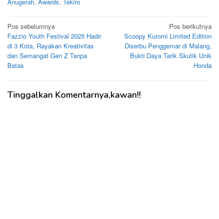
Anugerah
,
Awards
,
Tekiro
Navigasi
Pos sebelumnya
Pos berikutnya
Fazzio Youth Festival 2025 Hadir
Scoopy Kuromi Limited Edition
pos
di 3 Kota, Rayakan Kreativitas
Diserbu Penggemar di Malang,
dan Semangat Gen Z Tanpa
Bukti Daya Tarik Skutik Unik
Batas
Honda
Tinggalkan Komentarnya,kawan!!