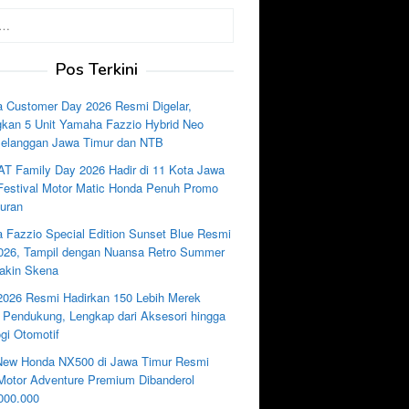
Pos Terkini
 Customer Day 2026 Resmi Digelar,
kan 5 Unit Yamaha Fazzio Hybrid Neo
Pelanggan Jawa Timur dan NTB
AT Family Day 2026 Hadir di 11 Kota Jawa
 Festival Motor Matic Honda Penuh Promo
uran
 Fazzio Special Edition Sunset Blue Resmi
2026, Tampil dengan Nuansa Retro Summer
akin Skena
2026 Resmi Hadirkan 150 Lebih Merek
i Pendukung, Lengkap dari Aksesori hingga
gi Otomotif
New Honda NX500 di Jawa Timur Resmi
, Motor Adventure Premium Dibanderol
000.000