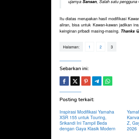
ujarnya
Sansan
, Salah satu pengguna 
Itu diatas merupakan hasil modifikasi Kaw
aliran, bisa untuk Kawan-kawan jadikan ins
keinginan pribadi masing-masing.
Thanks

Halaman:
1
2
3
Sebarkan ini:
Posting terkait:
Inspirasi Modifikasi Yamaha
Yamah
XSR 155 untuk Touring,
Kanva
Srikandi Ini Tampil Beda
Z, Gay
dengan Gaya Klasik Modern
2026