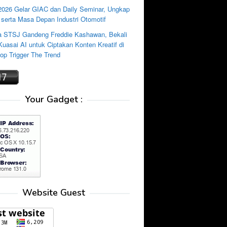
2026 Gelar GIAC dan Daily Seminar, Ungkap
 serta Masa Depan Industri Otomotif
 STSJ Gandeng Freddie Kashawan, Bekali
uasai AI untuk Ciptakan Konten Kreatif di
p Trigger The Trend
Your Gadget :
Website Guest