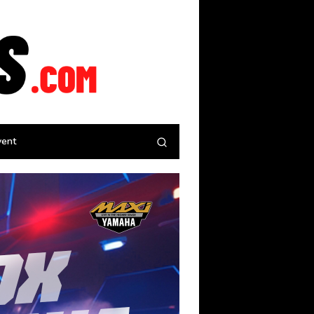
tutup
vent