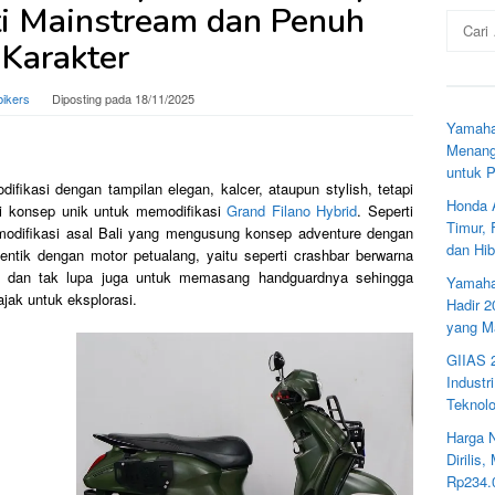
i Mainstream dan Penuh
Cari
untuk:
Karakter
bikers
Diposting pada
18/11/2025
Yamaha
Menang
untuk 
ifikasi dengan tampilan elegan, kalcer, ataupun stylish, tetapi
Honda 
di konsep unik untuk memodifikasi
Grand Filano Hybrid
. Seperti
Timur,
 modifikasi asal Bali yang mengusung konsep adventure dengan
dan Hib
tik dengan motor petualang, yaitu seperti crashbar berwarna
r dan tak lupa juga untuk memasang handguardnya sehingga
Yamaha
jak untuk eksplorasi.
Hadir 
yang M
GIIAS 
Industr
Teknolo
Harga 
Dirilis
Rp234.