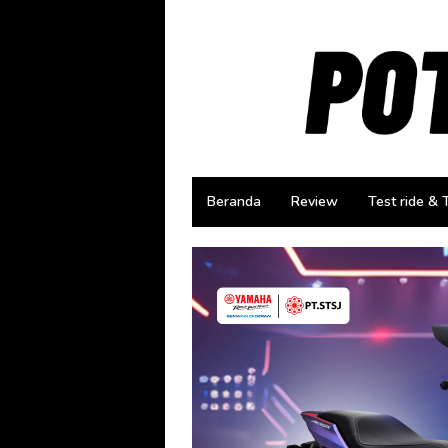
Loncat
ke
konten
Beranda
Review
Test ride & 