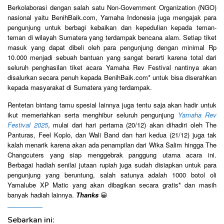
Berkolaborasi dengan salah satu Non-Government Organization (NGO)
nasional yaitu BenihBaik.com, Yamaha Indonesia juga mengajak para
pengunjung untuk berbagi kebaikan dan kepedulian kepada teman-
teman di wilayah Sumatera yang terdampak bencana alam. Setiap tiket
masuk yang dapat dibeli oleh para pengunjung dengan minimal Rp
10.000 menjadi sebuah bantuan yang sangat berarti karena total dari
seluruh penghasilan tiket acara Yamaha Rev Festival nantinya akan
disalurkan secara penuh kepada BenihBaik.com* untuk bisa diserahkan
kepada masyarakat di Sumatera yang terdampak.
Rentetan bintang tamu spesial lainnya juga tentu saja akan hadir untuk
ikut memeriahkan serta menghibur seluruh pengunjung
Yamaha Rev
Festival 2025
, mulai dari hari pertama (20/12) akan dihadiri oleh The
Panturas, Feel Koplo, dan Wali Band dan hari kedua (21/12) juga tak
kalah menarik karena akan ada penampilan dari Wika Salim hingga The
Changcuters yang siap menggebrak panggung utama acara ini.
Berbagai hadiah senilai jutaan rupiah juga sudah disiapkan untuk para
pengunjung yang beruntung, salah satunya adalah 1000 botol oli
Yamalube XP Matic yang akan dibagikan secara gratis* dan masih
banyak hadiah lainnya.
Thanks
😀
Sebarkan ini: