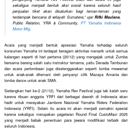
sekaligus menjadi bentuk aksi sosial karena seluruh hasil
penjualan tiket akan disalurkan bagi teman-teman yang
terdampak bencana di wilayah Sumatera,
” ujar
Rifki Maulana
,
Public Relation, YRA & Community,
PT Yamaha Indonesia
Motor Mfg
.
Acara yang menjadi bentuk apresiasi Yamaha terhadap seluruh
konsumen Yamaha ini terdapat beragam aktivitas menarik untuk semua
kalangan seperti di hari pertama (20/12) yang mengajak untuk Zumba
bersama bareng salah satu instruktur ternama, yaitu Denada Tambunan
dan acara perlombaan juga diselenggarakan seperti lomba mewarnai
untuk anak-anak ditemani oleh penyanyi cilik Mazaya Amania dan
lomba dance untuk anak SMA.
Sedangkan hari ke-2 (21/12), Yamaha Rev Festival juga tak kalah seru
karena ribuan anggota YRFI dari berbagai daerah di Indonesia akan
hadir untuk merayakan Jambore Nasional Yamaha Riders Federation
Indonesia (YRFI). Selain itu acara ini akan menjadi semakin spesial
karena sekaligus merupakan pagelaran Round Final CustoMaxi 2025
yang menjadi babak penentuan para jawara modifikasi terbaik dari
seluruh Indonesia.