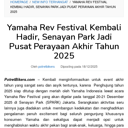
HOMEPAGE
/
NEW INFO TERHANGAT
/
YAMAHA REV FESTIVAL
KEMBALI HADIR, SENAYAN PARK JADI PUSAT PERAYAAN AKHIR TAHUN
2025
Yamaha Rev Festival Kembali
Hadir, Senayan Park Jadi
Pusat Perayaan Akhir Tahun
2025
Oleh
potretbikers
Diposting pada
18/12/2025
PotretBikers.com
– Kembali menginformasikan untuk event akhir
tahun yang sangat seru dan asyik tentunya, karena
Penghujung tahun
2025 siap ditutup dengan meriah oleh Yamaha Indonesia lewat acara
Yamaha Rev Festival yang akan digelar pada tanggal 20-21 Desember
2025 di Senayan Park (SPARK) Jakarta. Serangkaian aktivitas seru
lainnya juga diadakan untuk membangun kedekatan dan menghadirkan
pengalaman penuh excitement bagi seluruh pengunjung khususnya
konsumen Yamaha dan sekaligus dapat menjadi opsi untuk
menghabiskan waktu akhir pekan bagi anak-anak, keluarga, hingga para