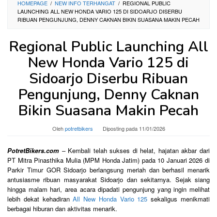
HOMEPAGE
/
NEW INFO TERHANGAT
/
REGIONAL PUBLIC
LAUNCHING ALL NEW HONDA VARIO 125 DI SIDOARJO DISERBU
RIBUAN PENGUNJUNG, DENNY CAKNAN BIKIN SUASANA MAKIN PECAH
Regional Public Launching All
New Honda Vario 125 di
Sidoarjo Diserbu Ribuan
Pengunjung, Denny Caknan
Bikin Suasana Makin Pecah
Oleh
potretbikers
Diposting pada
11/01/2026
PotretBikers.com
– Kembali telah sukses di helat, hajatan akbar dari
PT Mitra Pinasthika Mulia (MPM Honda Jatim) pada 10 Januari 2026 di
Parkir Timur GOR Sidoarjo berlangsung meriah dan berhasil menarik
antusiasme ribuan masyarakat Sidoarjo dan sekitarnya. Sejak siang
hingga malam hari, area acara dipadati pengunjung yang ingin melihat
lebih dekat kehadiran
All New Honda Vario 125
sekaligus menikmati
berbagai hiburan dan aktivitas menarik.