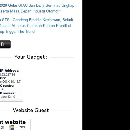
2026 Gelar GIAC dan Daily Seminar, Ungkap
 serta Masa Depan Industri Otomotif
 STSJ Gandeng Freddie Kashawan, Bekali
uasai AI untuk Ciptakan Konten Kreatif di
p Trigger The Trend
Your Gadget :
Website Guest