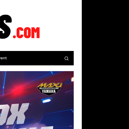
tutup
vent