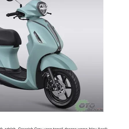
rik adalah Greenish Gray yang tampil dengan warna hijau ikonik