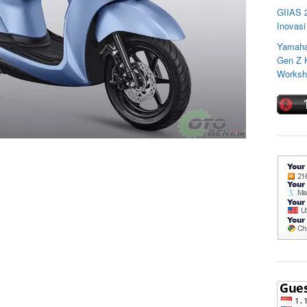
GIIAS 
Inovasi
Yamaha
Gen Z K
Worksho