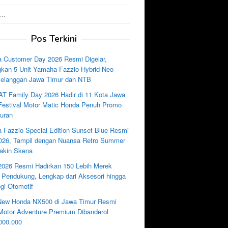
Pos Terkini
 Customer Day 2026 Resmi Digelar,
kan 5 Unit Yamaha Fazzio Hybrid Neo
Pelanggan Jawa Timur dan NTB
AT Family Day 2026 Hadir di 11 Kota Jawa
 Festival Motor Matic Honda Penuh Promo
uran
 Fazzio Special Edition Sunset Blue Resmi
2026, Tampil dengan Nuansa Retro Summer
akin Skena
2026 Resmi Hadirkan 150 Lebih Merek
i Pendukung, Lengkap dari Aksesori hingga
gi Otomotif
New Honda NX500 di Jawa Timur Resmi
, Motor Adventure Premium Dibanderol
000.000