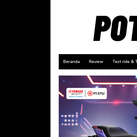
Loncat
ke
konten
Beranda
Review
Test ride & 