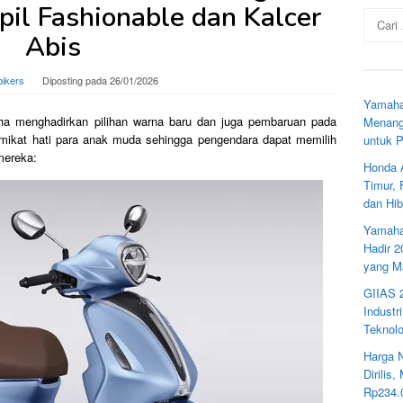
il Fashionable dan Kalcer
Cari
untuk:
Abis
bikers
Diposting pada
26/01/2026
Yamaha
aha menghadirkan pilihan warna baru dan juga pembaruan pada
Menang
mikat hati para anak muda sehingga pengendara dapat memilih
untuk 
mereka:
Honda 
Timur,
dan Hib
Yamaha
Hadir 
yang M
GIIAS 
Industr
Teknolo
Harga 
Dirilis
Rp234.