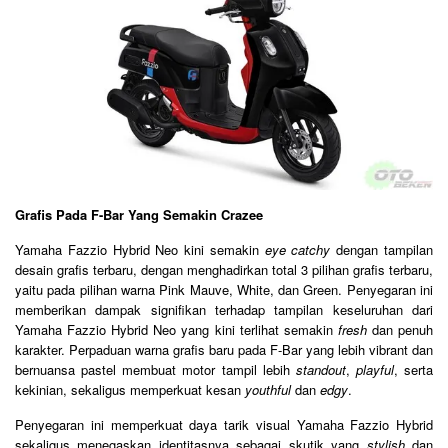
Grafis Pada F-Bar Yang Semakin Crazee
Yamaha Fazzio Hybrid Neo kini semakin
eye catchy
dengan tampilan
desain grafis terbaru, dengan menghadirkan total 3 pilihan grafis terbaru,
yaitu pada pilihan warna Pink Mauve, White, dan Green. Penyegaran ini
memberikan dampak signifikan terhadap tampilan keseluruhan dari
Yamaha Fazzio Hybrid Neo yang kini terlihat semakin
fresh
dan penuh
karakter. Perpaduan warna grafis baru pada F-Bar yang lebih vibrant dan
bernuansa pastel membuat motor tampil lebih
standout
,
playful
, serta
kekinian, sekaligus memperkuat kesan
youthful
dan
edgy
.
Penyegaran ini memperkuat daya tarik visual Yamaha Fazzio Hybrid
sekaligus menegaskan identitasnya sebagai skutik yang
stylish
dan