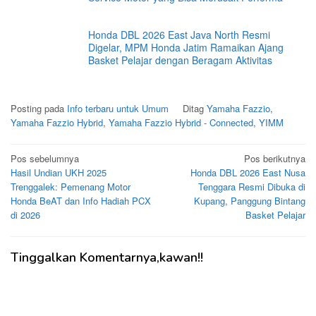
Honda DBL 2026 East Java North Resmi
Digelar, MPM Honda Jatim Ramaikan Ajang
Basket Pelajar dengan Beragam Aktivitas
Posting pada
Info terbaru untuk Umum
Ditag
Yamaha Fazzio
,
Yamaha Fazzio Hybrid
,
Yamaha Fazzio Hybrid - Connected
,
YIMM
Navigasi
Pos sebelumnya
Pos berikutnya
Hasil Undian UKH 2025
Honda DBL 2026 East Nusa
pos
Trenggalek: Pemenang Motor
Tenggara Resmi Dibuka di
Honda BeAT dan Info Hadiah PCX
Kupang, Panggung Bintang
di 2026
Basket Pelajar
Tinggalkan Komentarnya,kawan!!