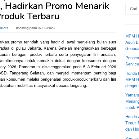
 Hadirkan Promo Menarik
Cari
untuk:
roduk Terbaru
bikers
Diposting pada
07/02/2026
MPM Ho
kan promo terindah yang hadir di awal menjelang bulan suci
Asuh Be
radaa di pulau Jakarta. Karena Setelah menghadirkan berbagai
Genera
curan beragam produk terbaru serta penyegaran lini andalan,
Pengen
 komitmennya untuk semakin dekat dengan konsumen dengan
Servic
ry 2026. Pameran ini diselenggarakan pada 5–8 Februari 2026
) BSD, Tangerang Selatan, dan menjadi momentum penting bagi
Honda 
 konsumen melalui pengenalan produk-produk terbaru dan lini
MPM Ho
ebutuhan mobilitas masyarakat secara langsung.
dengan
Yamaha
Menang
untuk 
Honda 
Timur,
dan Hib
Yamaha