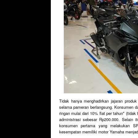
Tidak hanya menghadirkan jajaran produ
selama pameran berlangsung. Konsumen d
ringan mulai dari 10% flat per tahun* (tida
administrasi sebesar Rp200.000. Selain
konsumen pertama yang melakukan SPK
kesempatan memiliki motor Yamaha menjad