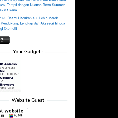
2026, Tampil dengan Nuansa Retro Summer
akin Skena
2026 Resmi Hadirkan 150 Lebih Merek
i Pendukung, Lengkap dari Aksesori hingga
gi Otomotif
Your Gadget :
Website Guest