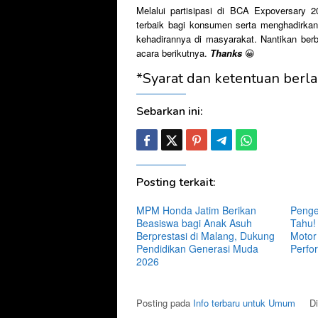
Melalui partisipasi di BCA Expoversary 
terbaik bagi konsumen serta menghadirka
kehadirannya di masyarakat. Nantikan berb
acara berikutnya.
Thanks
😀
*Syarat dan ketentuan berla
Sebarkan ini:
Posting terkait:
MPM Honda Jatim Berikan
Penge
Beasiswa bagi Anak Asuh
Tahu!
Berprestasi di Malang, Dukung
Motor
Pendidikan Generasi Muda
Perfo
2026
Posting pada
Info terbaru untuk Umum
D