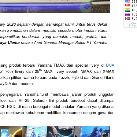
ry 2026 sejalan dengan semangat kami untuk terus dekat
kan kemudahan dalam memiliki sepeda motor impian. Kami
kepemilikan kendaraan yang semakin mudah, praktis, dan
Jaya Utama
selaku Asst General Manager Sales PT Yamaha
sung produk terbaru Yamaha TMAX dan special livery di
BCA
th
o” 70th livery dan 25
MAX livery seperti NMAX dan XMAX
lkan pilihan warna terbaru pada Fazzio Hybrid dan Grand Filano
stylish
dan modern.
 penyegaran, Yamaha turut membawa jajaran produk unggulan
ide, dan MT-25. Seluruh lini produk tersebut dapat dijumpai
 ICE BSD, di mana berbagai model andalan Yamaha yang dikenal
 siap menjawab kebutuhan mobilitas konsumen dengan gaya dan