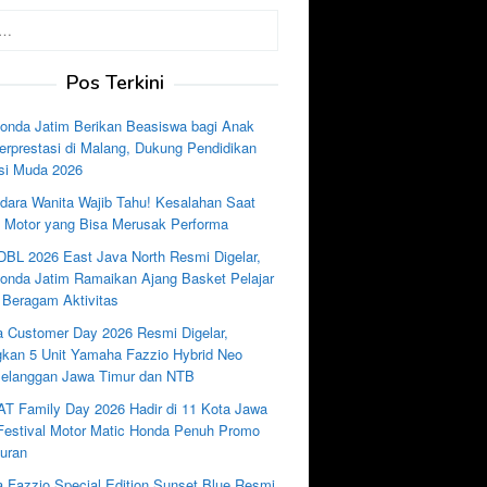
Pos Terkini
nda Jatim Berikan Beasiswa bagi Anak
rprestasi di Malang, Dukung Pendidikan
si Muda 2026
dara Wanita Wajib Tahu! Kesalahan Saat
e Motor yang Bisa Merusak Performa
DBL 2026 East Java North Resmi Digelar,
nda Jatim Ramaikan Ajang Basket Pelajar
 Beragam Aktivitas
 Customer Day 2026 Resmi Digelar,
kan 5 Unit Yamaha Fazzio Hybrid Neo
Pelanggan Jawa Timur dan NTB
AT Family Day 2026 Hadir di 11 Kota Jawa
 Festival Motor Matic Honda Penuh Promo
uran
 Fazzio Special Edition Sunset Blue Resmi