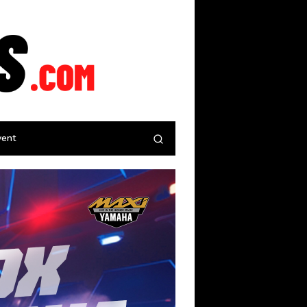
tutup
vent