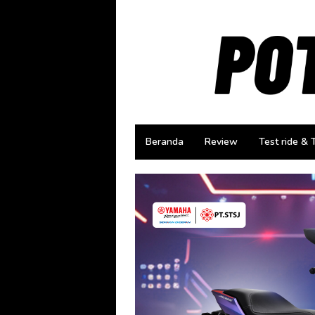
Loncat
ke
konten
Beranda
Review
Test ride & 