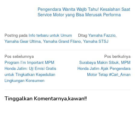
Pengendara Wanita Wajib Tahu! Kesalahan Saat
Service Motor yang Bisa Merusak Performa
Posting pada
Info terbaru untuk Umum
Ditag
Yamaha Fazzio
,
Yamaha Gear Ultima
,
Yamaha Grand Filano
,
Yamaha STSJ
Navigasi
Pos sebelumnya
Pos berikutnya
Program I’m Important MPM
Surabaya Makin Sibuk, MPM
pos
Honda Jatim: Uji Emisi Gratis
Honda Jatim Ajak Pengendara
untuk Tingkatkan Kepedulian
Motor Tetap #Cari_Aman
Lingkungan Konsumen
Tinggalkan Komentarnya,kawan!!