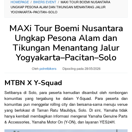
HOMEPAGE
/
BIKERS EVENT
/
MAXI TOUR BOEMI NUSANTARA
UNGKAP PESONA ALAM DAN TIKUNGAN MENANTANG JALUR
YOGYAKARTA–PACITAN–SOLO
MAXi Tour Boemi Nusantara
Ungkap Pesona Alam dan
Tikungan Menantang Jalur
Yogyakarta–Pacitan–Solo
Oleh
potretbikers
Diposting pada
28/05/2026
MTBN X Y-Squad
Setibanya di Solo, para peserta kemudian disambut oleh rombongan
komunitas yang tergabung ke dalam Y-Squad. Para peserta dan
komunitas pun menggelar rolling city dan bersama-sama menuju venue
yang berlokasi di Taman Ratu Maulidya, Solo. Di sini, Yamaha tidak
hanya kembali membagikan informasi mengenai Yamaha Genuine Parts
& Accessories, Yamaha Motor On (Y-ON), dan layanan YES24H.