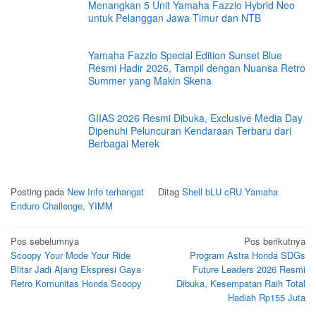
Menangkan 5 Unit Yamaha Fazzio Hybrid Neo
untuk Pelanggan Jawa Timur dan NTB
Yamaha Fazzio Special Edition Sunset Blue
Resmi Hadir 2026, Tampil dengan Nuansa Retro
Summer yang Makin Skena
GIIAS 2026 Resmi Dibuka, Exclusive Media Day
Dipenuhi Peluncuran Kendaraan Terbaru dari
Berbagai Merek
Posting pada
New Info terhangat
Ditag
Shell bLU cRU Yamaha
Enduro Challenge
,
YIMM
Navigasi
Pos sebelumnya
Pos berikutnya
Scoopy Your Mode Your Ride
Program Astra Honda SDGs
pos
Blitar Jadi Ajang Ekspresi Gaya
Future Leaders 2026 Resmi
Retro Komunitas Honda Scoopy
Dibuka, Kesempatan Raih Total
Hadiah Rp155 Juta