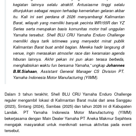
kegiatan lainnya selalu atraktif. Antusiasme tinggi selalu
ditunjukkan sebagai respon terhadap kemeriahan gelaran akbar
itu. Kali ini seri perdana di 2026 menyambangi Kalimantan
Barat, wilayah yang memiliki banyak pecinta WR155R dan YZ
Series serta merupakan basis komunitas motor trail unggulan
Yamaha tersebut. Shell BLU CRU Yamaha Enduro Challenge
memiliki daya tarik istimewa yang menyedot minat publik
Kalimantan Barat buat ambil bagian. Mereka hadir langsung di
venue, ingin merasakan atmosfer race dan keramaian agenda
hiburan lainnya. Akhir pekan ini pun akan terasa berbeda,
menghabiskan waktu fun bersama Yamaha,
” ungkap
Johannes
B.M.Siahaan
, Assistant General Manager CS Division PT.
Yamaha Indonesia Motor Manufacturing (YIMM).
Dalam 3 tahun terakhir, Shell BLU CRU Yamaha Enduro Challenge
reguler mengambil lokasi di Kalimantan Barat mulai dari area Sanggau
(2023), Sintang (2024), Sambas (2025) dan tahun 2026 ini di Kabupaten
Landak. PT Yamaha Indonesia Motor Manufacturing (YIMM)
bekerjasama dengan Main Dealer Yamaha PT Aneka Makmur Sejahtera
mengajak masyarakat untuk menikmati semua aktivitas pada event
tersebut.