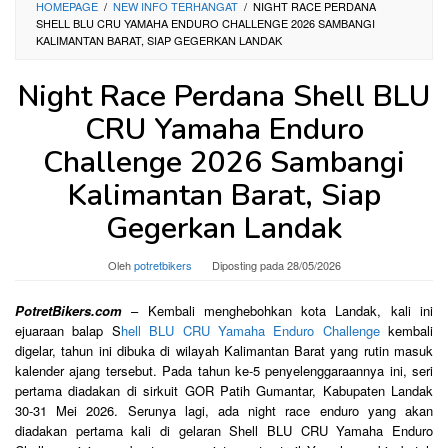
HOMEPAGE
/
NEW INFO TERHANGAT
/
NIGHT RACE PERDANA
SHELL BLU CRU YAMAHA ENDURO CHALLENGE 2026 SAMBANGI
KALIMANTAN BARAT, SIAP GEGERKAN LANDAK
Night Race Perdana Shell BLU
CRU Yamaha Enduro
Challenge 2026 Sambangi
Kalimantan Barat, Siap
Gegerkan Landak
Oleh
potretbikers
Diposting pada
28/05/2026
PotretBikers.com
– Kembali menghebohkan kota Landak, kali ini
ejuaraan balap S
hell BLU CRU Yamaha Enduro Challenge
kembali
digelar, tahun ini dibuka di wilayah Kalimantan Barat yang rutin masuk
kalender ajang tersebut. Pada tahun ke-5 penyelenggaraannya ini, seri
pertama diadakan di sirkuit GOR Patih Gumantar, Kabupaten Landak
30-31 Mei 2026. Serunya lagi, ada night race enduro yang akan
diadakan pertama kali di gelaran Shell BLU CRU Yamaha Enduro