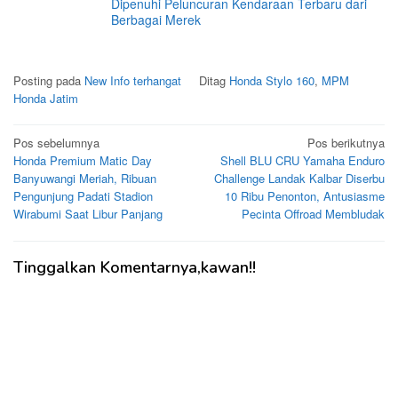
Dipenuhi Peluncuran Kendaraan Terbaru dari
Berbagai Merek
Posting pada
New Info terhangat
Ditag
Honda Stylo 160
,
MPM
Honda Jatim
Navigasi
Pos sebelumnya
Pos berikutnya
Honda Premium Matic Day
Shell BLU CRU Yamaha Enduro
pos
Banyuwangi Meriah, Ribuan
Challenge Landak Kalbar Diserbu
Pengunjung Padati Stadion
10 Ribu Penonton, Antusiasme
Wirabumi Saat Libur Panjang
Pecinta Offroad Membludak
Tinggalkan Komentarnya,kawan!!