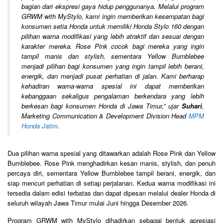
bagian dari ekspresi gaya hidup penggunanya. Melalui program
GRWM with MyStylo, kami ingin memberikan kesempatan bagi
konsumen setia Honda untuk memiliki Honda Stylo 160 dengan
pilihan warna modifikasi yang lebih atraktif dan sesuai dengan
karakter mereka. Rose Pink cocok bagi mereka yang ingin
tampil manis dan stylish, sementara Yellow Bumblebee
menjadi pilihan bagi konsumen yang ingin tampil lebih berani,
energik, dan menjadi pusat perhatian di jalan. Kami berharap
kehadiran warna-warna spesial ini dapat memberikan
kebanggaan sekaligus pengalaman berkendara yang lebih
berkesan bagi konsumen Honda di Jawa Timur
,” ujar
Suhari
,
Marketing Communication & Development Division Head
MPM
Honda Jatim
.
Dua pilihan warna spesial yang ditawarkan adalah Rose Pink dan Yellow
Bumblebee. Rose Pink menghadirkan kesan manis, stylish, dan penuh
percaya diri, sementara Yellow Bumblebee tampil berani, energik, dan
siap mencuri perhatian di setiap perjalanan. Kedua warna modifikasi ini
tersedia dalam edisi terbatas dan dapat dipesan melalui dealer Honda di
seluruh wilayah Jawa Timur mulai Juni hingga Desember 2026.
Program GRWM with MyStylo dihadirkan sebagai bentuk apresiasi