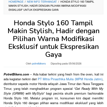
HOMEPAGE
/
NEW INFO TERHANGAT
/
HONDA STYLO 160 TAMPIL
MAKIN STYLISH, HADIR DENGAN PILIHAN WARNA MODIFIKASI
EKSKLUSIF UNTUK EKSPRESIKAN GAYA
Honda Stylo 160 Tampil
Makin Stylish, Hadir dengan
Pilihan Warna Modifikasi
Eksklusif untuk Ekspresikan
Gaya
Oleh
potretbikers
Diposting pada
05/06/2026
PotretBikers.com
– Ada kabar terkini yang fresh from the oven, kali ini
ada kegiatan terkini dari
PT Mitra Pinasthika Mulia (MPM Honda Jatim)
,
distributor sepeda motor Honda wilayah Jawa Timur dan Nusa Tenggara
Timur, yang telah menghadirkan program spesial “
Get Ready With My
Style (GRWM) with MyStylo
” bagi pecinta skutik premium fashionable
Honda Stylo 160. Melalui program ini, konsumen kini dapat memiliki
Honda Stylo 160 dengan pilihan warna modifikasi eksklusif yang lebih