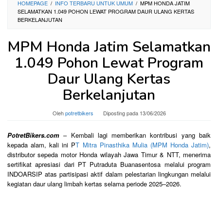
HOMEPAGE
/
INFO TERBARU UNTUK UMUM
/
MPM HONDA JATIM
SELAMATKAN 1.049 POHON LEWAT PROGRAM DAUR ULANG KERTAS
BERKELANJUTAN
MPM Honda Jatim Selamatkan
1.049 Pohon Lewat Program
Daur Ulang Kertas
Berkelanjutan
Oleh
potretbikers
Diposting pada
13/06/2026
PotretBikers.com
– Kembali lagi memberikan kontribusi yang baik
kepada alam, kali ini P
T Mitra Pinasthika Mulia (MPM Honda Jatim)
,
distributor sepeda motor Honda wilayah Jawa Timur & NTT, menerima
sertifikat apresiasi dari PT Putraduta Buanasentosa melalui program
INDOARSIP atas partisipasi aktif dalam pelestarian lingkungan melalui
kegiatan daur ulang limbah kertas selama periode 2025–2026.