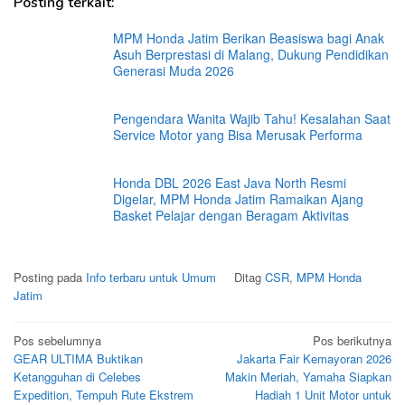
Posting terkait:
MPM Honda Jatim Berikan Beasiswa bagi Anak
Asuh Berprestasi di Malang, Dukung Pendidikan
Generasi Muda 2026
Pengendara Wanita Wajib Tahu! Kesalahan Saat
Service Motor yang Bisa Merusak Performa
Honda DBL 2026 East Java North Resmi
Digelar, MPM Honda Jatim Ramaikan Ajang
Basket Pelajar dengan Beragam Aktivitas
Posting pada
Info terbaru untuk Umum
Ditag
CSR
,
MPM Honda
Jatim
Navigasi
Pos sebelumnya
Pos berikutnya
GEAR ULTIMA Buktikan
Jakarta Fair Kemayoran 2026
pos
Ketangguhan di Celebes
Makin Meriah, Yamaha Siapkan
Expedition, Tempuh Rute Ekstrem
Hadiah 1 Unit Motor untuk