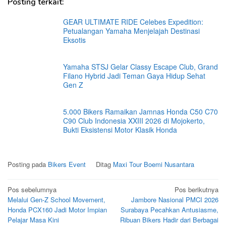
Posting terkait:
GEAR ULTIMATE RIDE Celebes Expedition:
Petualangan Yamaha Menjelajah Destinasi
Eksotis
Yamaha STSJ Gelar Classy Escape Club, Grand
Filano Hybrid Jadi Teman Gaya Hidup Sehat
Gen Z
5.000 Bikers Ramaikan Jamnas Honda C50 C70
C90 Club Indonesia XXIII 2026 di Mojokerto,
Bukti Eksistensi Motor Klasik Honda
Posting pada
Bikers Event
Ditag
Maxi Tour Boemi Nusantara
Navigasi
Pos sebelumnya
Pos berikutnya
Melalui Gen-Z School Movement,
Jambore Nasional PMCI 2026
pos
Honda PCX160 Jadi Motor Impian
Surabaya Pecahkan Antusiasme,
Pelajar Masa Kini
Ribuan Bikers Hadir dari Berbagai