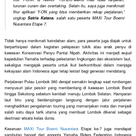
turunan curam dan overtaking. Selain itu, saya juga menikmati
fitur aplikasi Y-ON yang bisa memberikan rekap perjalanan,
”
ungkap
Satria Katana
, salah satu peserta MAXi Tour Boemi
Nusantara Etape 7.
Tidak hanya menikmati keindahan alam, para peserta juga diajak untuk
berpartisipasi dalam kegiatan pelepasan tukik atau anak penyu di
kawasan Konservasi Penyu Pantai Nipah. Aktivitas ini menjadi wujud
kepedulian Yamaha terhadap pelestarian lingkungan dan ekosistem laut,
sekaligus mengajak peserta untuk ikut berkontribusi dalam menjaga
kekayaan alam Indonesia agar tetap lestari bagi generasi mendatang.
Perjalanan Pulau Lombok 360 derajat semakin lengkap saat rombongan
menyusuri jalur pesisir yang membentang di kawasan Lombok Barat
hingga Sekotong sebelum kembali menuju Lombok Selatan. Hamparan
laut biru yang berdampingan langsung dengan jalur perjalanan
menghadirkan pengalaman touring yang memanjakan mata dan menjadi
salah satu daya tarik utama yang membuat Lombok dikenal sebagai
destinasi wisata kelas dunia.
Keseruan
MAXi Tour Boemi Nusantara
Etape ke-7 juga mendapat
sambutan hangat dari anggota Yamaha Riders Federation Indonesia