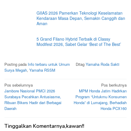
GIIAS 2026 Pamerkan Teknologi Keselamatan
Kendaraan Masa Depan, Semakin Canggih dan
Aman
5 Grand Filano Hybrid Terbaik di Classy
Modifest 2026, Sabet Gelar ‘Best of The Best’
Posting pada
Info terbaru untuk Umum
Ditag
Yamaha Roda Sakti
Surya Megah
,
Yamaha RSSM
Navigasi
Pos sebelumnya
Pos berikutnya
Jambore Nasional PMCI 2026
MPM Honda Jatim Hadirkan
pos
Surabaya Pecahkan Antusiasme,
Program “Untukmu Konsumen
Ribuan Bikers Hadir dari Berbagai
Honda” di Lumajang, Berhadiah
Daerah
Honda PCX160
Tinggalkan Komentarnya,kawan!!