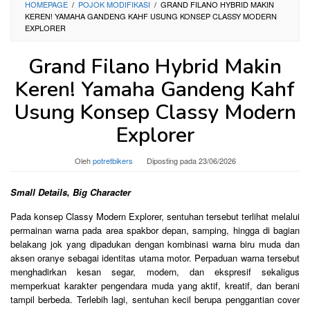
HOMEPAGE
/
POJOK MODIFIKASI
/
GRAND FILANO HYBRID MAKIN
KEREN! YAMAHA GANDENG KAHF USUNG KONSEP CLASSY MODERN
EXPLORER
Grand Filano Hybrid Makin
Keren! Yamaha Gandeng Kahf
Usung Konsep Classy Modern
Explorer
Oleh
potretbikers
Diposting pada
23/06/2026
Small Details, Big Character
Pada konsep Classy Modern Explorer, sentuhan tersebut terlihat melalui
permainan warna pada area spakbor depan, samping, hingga di bagian
belakang jok yang dipadukan dengan kombinasi warna biru muda dan
aksen oranye sebagai identitas utama motor. Perpaduan warna tersebut
menghadirkan kesan segar, modern, dan ekspresif sekaligus
memperkuat karakter pengendara muda yang aktif, kreatif, dan berani
tampil berbeda. Terlebih lagi, sentuhan kecil berupa penggantian cover