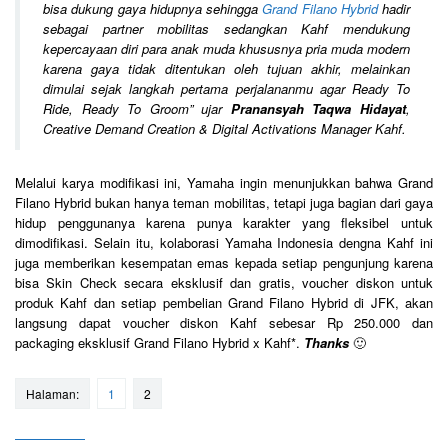
bisa dukung gaya hidupnya sehingga
Grand Filano Hybrid
hadir
sebagai partner mobilitas sedangkan Kahf mendukung
kepercayaan diri para anak muda khususnya pria muda modern
karena gaya tidak ditentukan oleh tujuan akhir, melainkan
dimulai sejak langkah pertama perjalananmu agar Ready To
Ride, Ready To Groom
” ujar
Pranansyah Taqwa Hidayat
,
Creative Demand Creation & Digital Activations Manager Kahf.
Melalui karya modifikasi ini, Yamaha ingin menunjukkan bahwa Grand
Filano Hybrid bukan hanya teman mobilitas, tetapi juga bagian dari gaya
hidup penggunanya karena punya karakter yang fleksibel untuk
dimodifikasi. Selain itu, kolaborasi Yamaha Indonesia dengna Kahf ini
juga memberikan kesempatan emas kepada setiap pengunjung karena
bisa Skin Check secara eksklusif dan gratis, voucher diskon untuk
produk Kahf dan setiap pembelian Grand Filano Hybrid di JFK, akan
langsung dapat voucher diskon Kahf sebesar Rp 250.000 dan
packaging eksklusif Grand Filano Hybrid x Kahf*.
Thanks
🙂
Halaman:
1
2