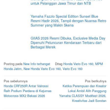
untuk Pelanggan Jawa Timur dan NTB
Yamaha Fazzio Special Edition Sunset Blue
Resmi Hadir 2026, Tampil dengan Nuansa Retro
Summer yang Makin Skena
GIIAS 2026 Resmi Dibuka, Exclusive Media Day
Dipenuhi Peluncuran Kendaraan Terbaru dari
Berbagai Merek
Posting pada
New Info terhangat
Ditag
Honda Vario Evo 160
,
MPM
Honda Jatim
,
New Honda Vario Evo 160
,
Vario Evo 160
Navigasi
Pos sebelumnya
Pos berikutnya
Honda CRF250R Antar Valrossi
Ketika Perempuan dan Kreator
pos
Raih Podium Perdana di Kejurnas
Lokal Ambil Alih Panggung
Motocross MX2 Bekasi 2026
Yamaha CLASSY Modifest 2026,
Kreativitas Jadi Sorotan