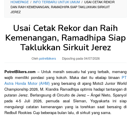
HOMEPAGE
/
INFO TERBARU UNTUK UMUM
/
USAI CETAK REKOR
DAN RAIH KEMENANGAN, RAMADHIPA SIAP TAKLUKKAN SIRKUIT
JEREZ
Usai Cetak Rekor dan Raih
Kemenangan, Ramadhipa Siap
Taklukkan Sirkuit Jerez
Oleh
potretbikers
Diposting pada
04/07/2026
PotretBikers.com
– Untuk meraih sesuatu hal yang terbaik, memang
wajib memiliki pondasi yang kokoh. Maka dari itu ebalap binaan
PT
Astra Honda Motor (AHM)
yang bersaing di ajang Moto3 Junior World
Championship 2026, M. Kiandra Ramadhipa optimis hadapi tantangan di
putaran Jerez. Berlangsung di Circuito de Jerez – Ángel Nieto, Spanyol
pada 4-5 Juli 2026, pemuda asal Sleman, Yogyakarta ini siap
mengulangi catatan kemenangan yang ia torehkan saat bersaing di
Redbull Rookies Cup beberapa bulan lalu, di sirkuit yang sama.