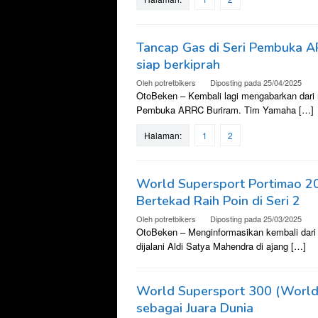
Tancap Gas di Seri Pembuka A
siap berkiprah
Oleh
potretbikers
Diposting pada
25/04/2025
OtoBeken – Kembali lagi mengabarkan dari ra
Pembuka ARRC Buriram. Tim Yamaha […]
Halaman:
1
2
World Supersport Portimao 20
Bertekad Raih Poin di Seri 2
Oleh
potretbikers
Diposting pada
25/03/2025
OtoBeken – Menginformasikan kembali dari r
dijalani Aldi Satya Mahendra di ajang […]
World Supersport 300 (World
sebagai Juara Dunia