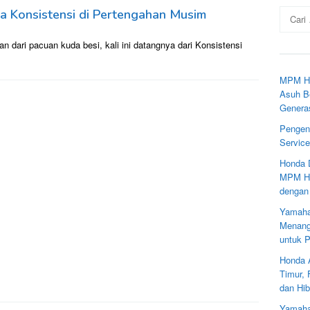
Cari
a Konsistensi di Pertengahan Musim
untuk:
 dari pacuan kuda besi, kali ini datangnya dari Konsistensi
MPM Ho
Asuh Be
Genera
Pengen
Servic
Honda 
MPM Ho
dengan
Yamaha
Menang
untuk 
Honda 
Timur,
dan Hib
Yamaha