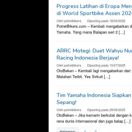
Progress Latihan di Eropa Men
di World Sportbike Assen 202
Oleh
potretbikers
Diposting pada
18/04/2026
PotretBikers.com – Kembali mengabarkan dar
Yamaha. Yang mana Balapan seri 2 […]
ARRC Motegi: Duet Wahyu Nu
Racing Indonesia Berjaya!
Oleh
potretbikers
Diposting pada
15/07/2025
OtoBeken – Kembali lagi mengabarkan dari r
Matahari Terbit. Yes Sirkuit […]
Tim Yamaha Indonesia Siapkan
Sepang!
Oleh
potretbikers
Diposting pada
29/05/2025
OtoBeken – Jika kemarin berkutat dengan k
rana dunia Internasional dan juga balap […]
Halaman:
1
2