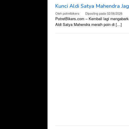
Kunci Aldi Satya Mahendra Jag
Oleh
potretbikers
Diposting pada
02/06/2026
PotretBikers.com – Kembali lagi mengabarkan
Aldi Satya Mahendra meraih poin di […]