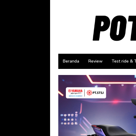
Loncat
ke
konten
Beranda
Review
Test ride & 