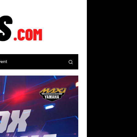
tutup
vent