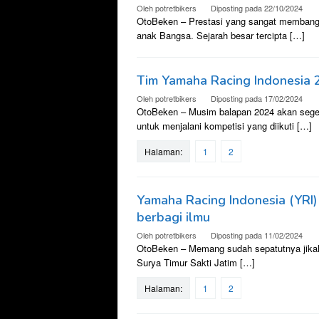
Oleh
potretbikers
Diposting pada
22/10/2024
OtoBeken – Prestasi yang sangat membanggak
anak Bangsa. Sejarah besar tercipta […]
Tim Yamaha Racing Indonesia 2
Oleh
potretbikers
Diposting pada
17/02/2024
OtoBeken – Musim balapan 2024 akan segera
untuk menjalani kompetisi yang diikuti […]
Halaman:
1
2
Yamaha Racing Indonesia (YRI
berbagi ilmu
Oleh
potretbikers
Diposting pada
11/02/2024
OtoBeken – Memang sudah sepatutnya jikala
Surya Timur Sakti Jatim […]
Halaman:
1
2