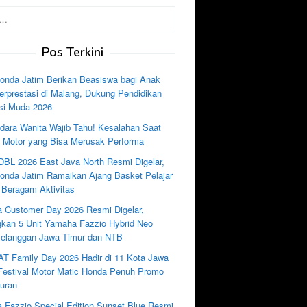
Pos Terkini
nda Jatim Berikan Beasiswa bagi Anak
rprestasi di Malang, Dukung Pendidikan
si Muda 2026
dara Wanita Wajib Tahu! Kesalahan Saat
e Motor yang Bisa Merusak Performa
DBL 2026 East Java North Resmi Digelar,
nda Jatim Ramaikan Ajang Basket Pelajar
 Beragam Aktivitas
 Customer Day 2026 Resmi Digelar,
kan 5 Unit Yamaha Fazzio Hybrid Neo
Pelanggan Jawa Timur dan NTB
AT Family Day 2026 Hadir di 11 Kota Jawa
 Festival Motor Matic Honda Penuh Promo
uran
 Fazzio Special Edition Sunset Blue Resmi