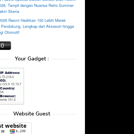
2026, Tampil dengan Nuansa Retro Summer
akin Skena
2026 Resmi Hadirkan 150 Lebih Merek
i Pendukung, Lengkap dari Aksesori hingga
gi Otomotif
Your Gadget :
Website Guest