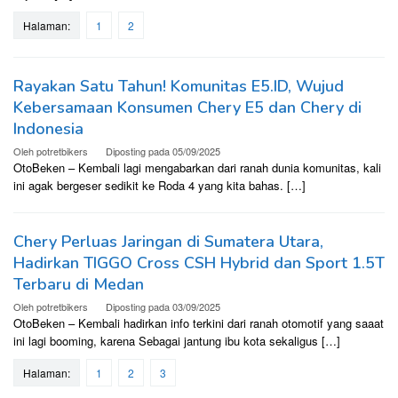
Halaman:
1
2
Rayakan Satu Tahun! Komunitas E5.ID, Wujud
Kebersamaan Konsumen Chery E5 dan Chery di
Indonesia
Oleh
potretbikers
Diposting pada
05/09/2025
OtoBeken – Kembali lagi mengabarkan dari ranah dunia komunitas, kali
ini agak bergeser sedikit ke Roda 4 yang kita bahas. […]
Chery Perluas Jaringan di Sumatera Utara,
Hadirkan TIGGO Cross CSH Hybrid dan Sport 1.5T
Terbaru di Medan
Oleh
potretbikers
Diposting pada
03/09/2025
OtoBeken – Kembali hadirkan info terkini dari ranah otomotif yang saaat
ini lagi booming, karena Sebagai jantung ibu kota sekaligus […]
Halaman:
1
2
3