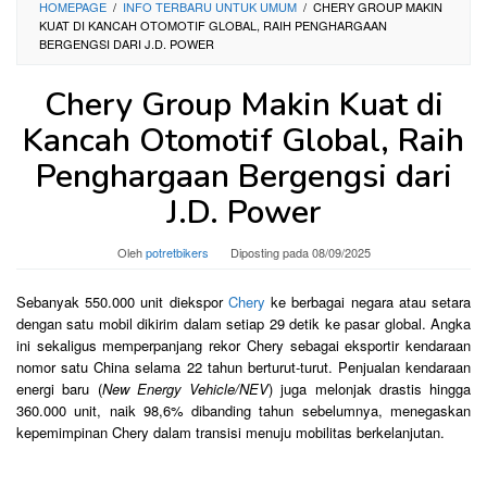
HOMEPAGE
/
INFO TERBARU UNTUK UMUM
/
CHERY GROUP MAKIN
KUAT DI KANCAH OTOMOTIF GLOBAL, RAIH PENGHARGAAN
BERGENGSI DARI J.D. POWER
Chery Group Makin Kuat di
Kancah Otomotif Global, Raih
Penghargaan Bergengsi dari
J.D. Power
Oleh
potretbikers
Diposting pada
08/09/2025
Sebanyak 550.000 unit diekspor
Chery
ke berbagai negara atau setara
dengan satu mobil dikirim dalam setiap 29 detik ke pasar global. Angka
ini sekaligus memperpanjang rekor Chery sebagai eksportir kendaraan
nomor satu China selama 22 tahun berturut-turut. Penjualan kendaraan
energi baru (
New Energy Vehicle/NEV
) juga melonjak drastis hingga
360.000 unit, naik 98,6% dibanding tahun sebelumnya, menegaskan
kepemimpinan Chery dalam transisi menuju mobilitas berkelanjutan.