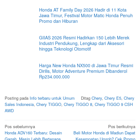
Honda AT Family Day 2026 Hadir di 11 Kota
Jawa Timur, Festival Motor Matic Honda Penuh
Promo dan Hiburan
GIIAS 2026 Resmi Hadirkan 150 Lebih Merek
Industri Pendukung, Lengkap dari Aksesori
hingga Teknologi Otomotif
Harga New Honda NX500 di Jawa Timur Resmi
Dirilis, Motor Adventure Premium Dibanderol
Rp234.000.000
Posting pada
Info terbaru untuk Umum
Ditag
Chery
,
Chery E5
,
Chery
Sales Indonesia
,
Chery TIGGO
,
Chery TIGGO 8
,
Chery TIGGO 9 CSH
AWD
Navigasi
Pos sebelumnya
Pos berikutnya
Honda ADV160 Terbaru: Desain
Beli Motor Honda di Madiun Dapat
pos
Gagah, Mesin Lebih Bertenaga,
Kesempatan Umroh? Cek Promo