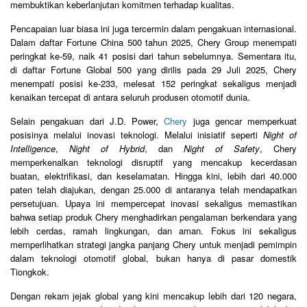
membuktikan keberlanjutan komitmen terhadap kualitas.
Pencapaian luar biasa ini juga tercermin dalam pengakuan internasional.
Dalam daftar Fortune China 500 tahun 2025, Chery Group menempati
peringkat ke-59, naik 41 posisi dari tahun sebelumnya. Sementara itu,
di daftar Fortune Global 500 yang dirilis pada 29 Juli 2025, Chery
menempati posisi ke-233, melesat 152 peringkat sekaligus menjadi
kenaikan tercepat di antara seluruh produsen otomotif dunia.
Selain pengakuan dari J.D. Power,
Chery
juga gencar memperkuat
posisinya melalui inovasi teknologi. Melalui inisiatif seperti
Night of
Intelligence
,
Night of Hybrid
, dan
Night of Safety
, Chery
memperkenalkan teknologi disruptif yang mencakup kecerdasan
buatan, elektrifikasi, dan keselamatan. Hingga kini, lebih dari 40.000
paten telah diajukan, dengan 25.000 di antaranya telah mendapatkan
persetujuan. Upaya ini mempercepat inovasi sekaligus memastikan
bahwa setiap produk Chery menghadirkan pengalaman berkendara yang
lebih cerdas, ramah lingkungan, dan aman. Fokus ini sekaligus
memperlihatkan strategi jangka panjang Chery untuk menjadi pemimpin
dalam teknologi otomotif global, bukan hanya di pasar domestik
Tiongkok.
Dengan rekam jejak global yang kini mencakup lebih dari 120 negara,