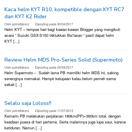
Kaca helm KYT R10, kompetible dengan KYT RC7
dan KYT K2 Rider
Oleh
potretbikers
Diposting pada
30/04/2017
Helm KYT – tempoe hari bagi kawan-kawan Blogger yang mengikuti
acara ” Suzuki GSX-S150 t4klukkan Ba7asan ” pasti dapat helm
KYT […]
Review Helm MDS Pro-Series Solid (Supermoto)
Oleh
potretbikers
Diposting pada
05/04/2017
Helm Supermoto – Sudah lama PB memiliki helm MDS ini, saking
senengnya memakai. Hampir kelupaan kalau belum pernah sama
sekali […]
Selalu saja Loloss!!
Oleh
potretbikers
Diposting pada
11/07/2013
Kemarin PB melakukan perjalanan 180km(PP)=360km total, dengan
keadaan puasa di hari pertama. Serta malamnya juga lupa saur, karena
ketiduran. Namun […]