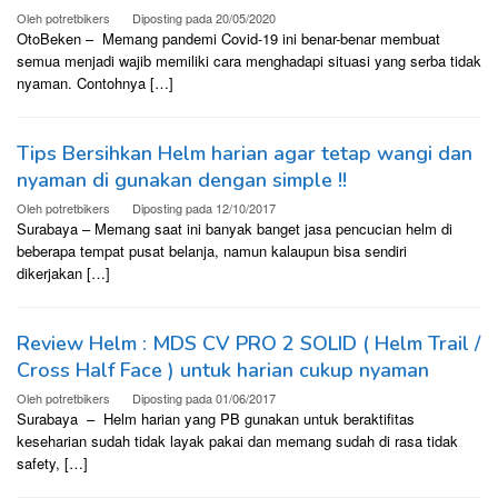
Oleh
potretbikers
Diposting pada
20/05/2020
OtoBeken – Memang pandemi Covid-19 ini benar-benar membuat
semua menjadi wajib memiliki cara menghadapi situasi yang serba tidak
nyaman. Contohnya […]
Tips Bersihkan Helm harian agar tetap wangi dan
nyaman di gunakan dengan simple !!
Oleh
potretbikers
Diposting pada
12/10/2017
Surabaya – Memang saat ini banyak banget jasa pencucian helm di
beberapa tempat pusat belanja, namun kalaupun bisa sendiri
dikerjakan […]
Review Helm : MDS CV PRO 2 SOLID ( Helm Trail /
Cross Half Face ) untuk harian cukup nyaman
Oleh
potretbikers
Diposting pada
01/06/2017
Surabaya – Helm harian yang PB gunakan untuk beraktifitas
keseharian sudah tidak layak pakai dan memang sudah di rasa tidak
safety, […]