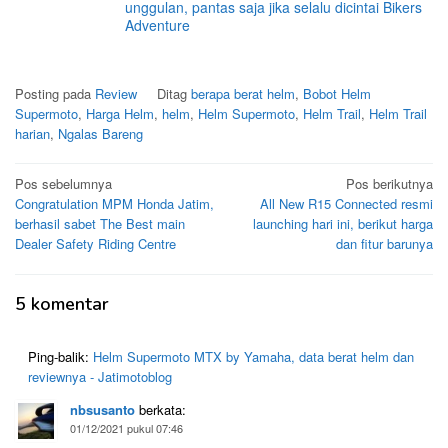
unggulan, pantas saja jika selalu dicintai Bikers
Adventure
Posting pada
Review
Ditag
berapa berat helm
,
Bobot Helm
Supermoto
,
Harga Helm
,
helm
,
Helm Supermoto
,
Helm Trail
,
Helm Trail
harian
,
Ngalas Bareng
Navigasi
Pos sebelumnya
Pos berikutnya
Congratulation MPM Honda Jatim,
All New R15 Connected resmi
pos
berhasil sabet The Best main
launching hari ini, berikut harga
Dealer Safety Riding Centre
dan fitur barunya
5 komentar
Ping-balik:
Helm Supermoto MTX by Yamaha, data berat helm dan
reviewnya - Jatimotoblog
nbsusanto
berkata:
01/12/2021 pukul 07:46