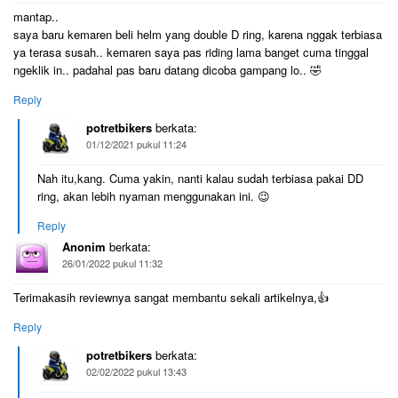
mantap..
saya baru kemaren beli helm yang double D ring, karena nggak terbiasa
ya terasa susah.. kemaren saya pas riding lama banget cuma tinggal
ngeklik in.. padahal pas baru datang dicoba gampang lo.. 🤣
Reply
potretbikers
berkata:
01/12/2021 pukul 11:24
Nah itu,kang. Cuma yakin, nanti kalau sudah terbiasa pakai DD
ring, akan lebih nyaman menggunakan ini. 😉
Reply
Anonim
berkata:
26/01/2022 pukul 11:32
Terimakasih reviewnya sangat membantu sekali artikelnya,👍
Reply
potretbikers
berkata:
02/02/2022 pukul 13:43