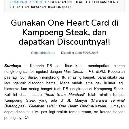
HOMEPAGE
/
KULINER
/
GUNAKAN ONE HEART CARD DI KAMPOENG
STEAK, DAN DAPATKAN DISCOUNTNYA!!
Gunakan One Heart Card di
Kampoeng Steak, dan
dapatkan Discountnya!!
Oleh
potretbikers
Diposting pada
30/03/2016
Surabaya
– Kemarin PB pas libur kerja, mendapatkan ajakan
nongkrong sambil ngobrol dengan
Mas Dimas – PT. MPM
. Kebetulan
pas lagi libur, diajakin nongkrong. Itu amazing banget, ibarat dikata pas
lagi ngantuk disodorin bantal. Mana sudah lama gak kuliner lagi,
biasanya kan sering banget tuch PB nongkrong di Kampoeng Steak.
Kali ini dalam acara “
Road Show Merchant
” telah mimilih tempat
Kampoeng Steak yang ada di Jl. Manyar (
Utaranya Terminal
Bratang,pas
).
Gunakan selalu
One Heart Cardmu
,kawan. Lumayan
dapat discount 10% pas lagi nraktir teman-teman, so kerasa banget
potonganya 😉