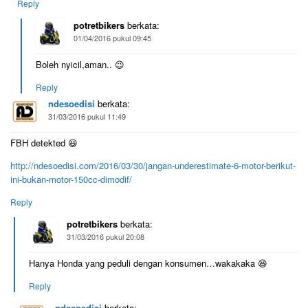
Reply
potretbikers
berkata:
01/04/2016 pukul 09:45
Boleh nyicil,aman.. 😉
Reply
ndesoedisi
berkata:
31/03/2016 pukul 11:49
FBH detekted 😆
http://ndesoedisi.com/2016/03/30/jangan-underestimate-6-motor-berikut-
ini-bukan-motor-150cc-dimodif/
Reply
potretbikers
berkata:
31/03/2016 pukul 20:08
Hanya Honda yang peduli dengan konsumen…wakakaka 😆
Reply
ndesoedisi
berkata: