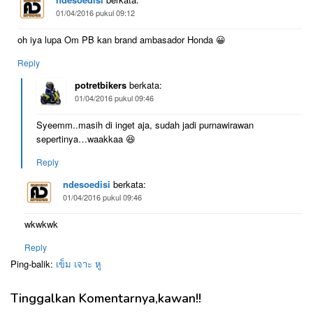
01/04/2016 pukul 09:12
oh iya lupa Om PB kan brand ambasador Honda 😀
Reply
potretbikers
berkata:
01/04/2016 pukul 09:46
Syeemm..masih di inget aja, sudah jadi purnawirawan
sepertinya…waakkaa 😆
Reply
ndesoedisi
berkata:
01/04/2016 pukul 09:46
wkwkwk
Reply
Ping-balik:
เข็ม เจาะ หู
Tinggalkan Komentarnya,kawan!!