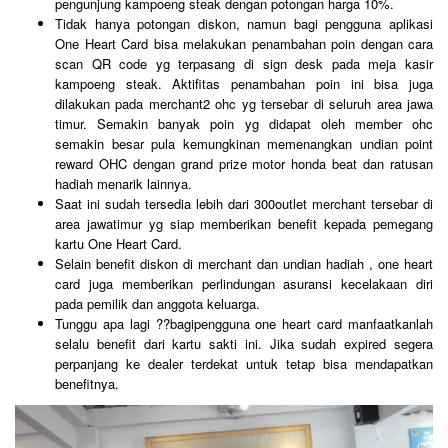
pengunjung kampoeng steak dengan potongan harga 10%.
Tidak hanya potongan diskon, namun bagi pengguna aplikasi
One Heart Card bisa melakukan penambahan poin dengan cara
scan QR code yg terpasang di sign desk pada meja kasir
kampoeng steak. Aktifitas penambahan poin ini bisa juga
dilakukan pada merchant2 ohc yg tersebar di seluruh area jawa
timur. Semakin banyak poin yg didapat oleh member ohc
semakin besar pula kemungkinan memenangkan undian point
reward OHC dengan grand prize motor honda beat dan ratusan
hadiah menarik lainnya.
Saat ini sudah tersedia lebih dari 300outlet merchant tersebar di
area jawatimur yg siap memberikan benefit kepada pemegang
kartu One Heart Card.
Selain benefit diskon di merchant dan undian hadiah , one heart
card juga memberikan perlindungan asuransi kecelakaan diri
pada pemilik dan anggota keluarga.
Tunggu apa lagi ??bagipengguna one heart card manfaatkanlah
selalu benefit dari kartu sakti ini. Jika sudah expired segera
perpanjang ke dealer terdekat untuk tetap bisa mendapatkan
benefitnya.