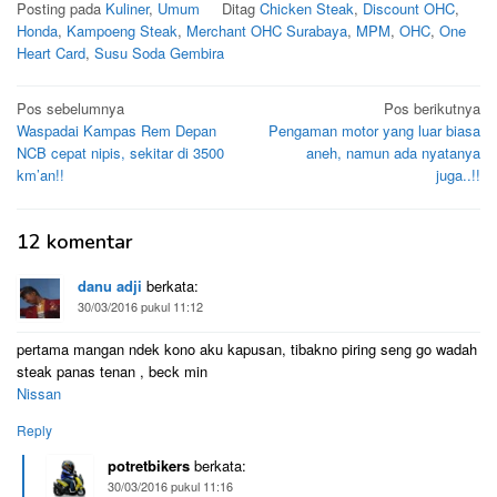
Posting pada
Kuliner
,
Umum
Ditag
Chicken Steak
,
Discount OHC
,
Honda
,
Kampoeng Steak
,
Merchant OHC Surabaya
,
MPM
,
OHC
,
One
Heart Card
,
Susu Soda Gembira
Navigasi
Pos sebelumnya
Pos berikutnya
Waspadai Kampas Rem Depan
Pengaman motor yang luar biasa
pos
NCB cepat nipis, sekitar di 3500
aneh, namun ada nyatanya
km’an!!
juga..!!
12 komentar
danu adji
berkata:
30/03/2016 pukul 11:12
pertama mangan ndek kono aku kapusan, tibakno piring seng go wadah
steak panas tenan , beck min
Nissan
Reply
potretbikers
berkata:
30/03/2016 pukul 11:16