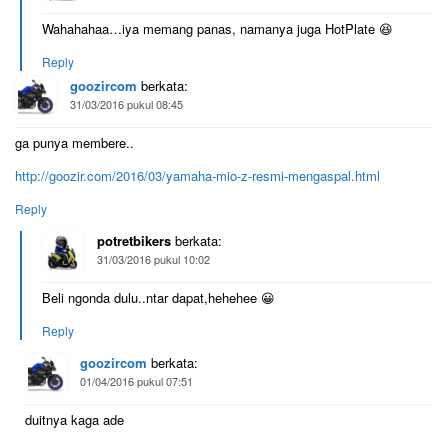
Wahahahaa…iya memang panas, namanya juga HotPlate 😆
Reply
goozircom
berkata:
31/03/2016 pukul 08:45
ga punya membere..
http://goozir.com/2016/03/yamaha-mio-z-resmi-mengaspal.html
Reply
potretbikers
berkata:
31/03/2016 pukul 10:02
Beli ngonda dulu..ntar dapat,hehehee 😀
Reply
goozircom
berkata:
01/04/2016 pukul 07:51
duitnya kaga ade