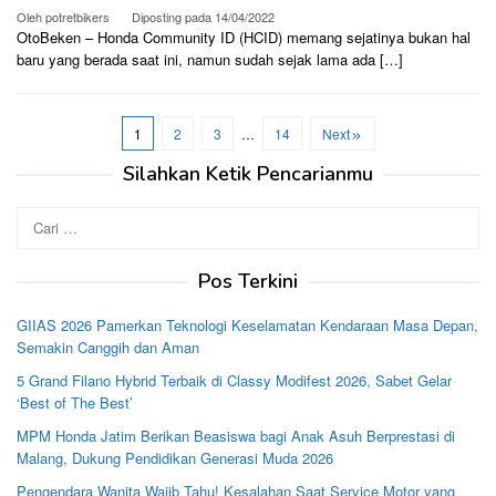
Oleh
potretbikers
Diposting pada
14/04/2022
OtoBeken – Honda Community ID (HCID) memang sejatinya bukan hal
baru yang berada saat ini, namun sudah sejak lama ada […]
1
2
3
…
14
Next
Silahkan Ketik Pencarianmu
Cari
untuk:
Pos Terkini
GIIAS 2026 Pamerkan Teknologi Keselamatan Kendaraan Masa Depan,
Semakin Canggih dan Aman
5 Grand Filano Hybrid Terbaik di Classy Modifest 2026, Sabet Gelar
‘Best of The Best’
MPM Honda Jatim Berikan Beasiswa bagi Anak Asuh Berprestasi di
Malang, Dukung Pendidikan Generasi Muda 2026
Pengendara Wanita Wajib Tahu! Kesalahan Saat Service Motor yang