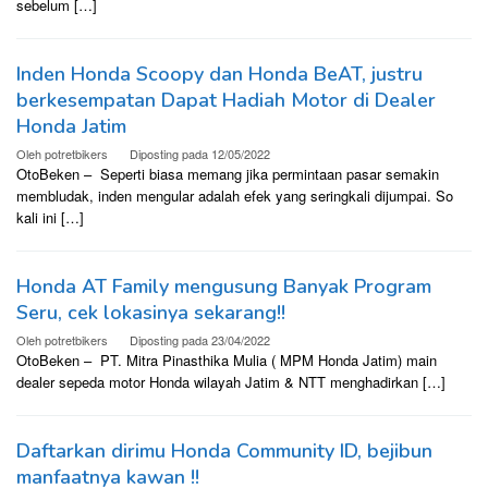
sebelum […]
Inden Honda Scoopy dan Honda BeAT, justru
berkesempatan Dapat Hadiah Motor di Dealer
Honda Jatim
Oleh
potretbikers
Diposting pada
12/05/2022
OtoBeken – Seperti biasa memang jika permintaan pasar semakin
membludak, inden mengular adalah efek yang seringkali dijumpai. So
kali ini […]
Honda AT Family mengusung Banyak Program
Seru, cek lokasinya sekarang!!
Oleh
potretbikers
Diposting pada
23/04/2022
OtoBeken – PT. Mitra Pinasthika Mulia ( MPM Honda Jatim) main
dealer sepeda motor Honda wilayah Jatim & NTT menghadirkan […]
Daftarkan dirimu Honda Community ID, bejibun
manfaatnya kawan !!