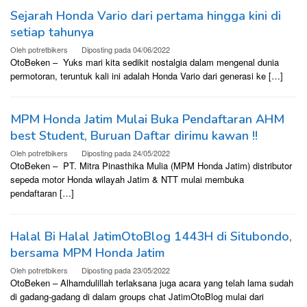
Sejarah Honda Vario dari pertama hingga kini di
setiap tahunya
Oleh
potretbikers
Diposting pada
04/06/2022
OtoBeken – Yuks mari kita sedikit nostalgia dalam mengenal dunia
permotoran, teruntuk kali ini adalah Honda Vario dari generasi ke […]
MPM Honda Jatim Mulai Buka Pendaftaran AHM
best Student, Buruan Daftar dirimu kawan !!
Oleh
potretbikers
Diposting pada
24/05/2022
OtoBeken – PT. Mitra Pinasthika Mulia (MPM Honda Jatim) distributor
sepeda motor Honda wilayah Jatim & NTT mulai membuka
pendaftaran […]
Halal Bi Halal JatimOtoBlog 1443H di Situbondo,
bersama MPM Honda Jatim
Oleh
potretbikers
Diposting pada
23/05/2022
OtoBeken – Alhamdulillah terlaksana juga acara yang telah lama sudah
di gadang-gadang di dalam groups chat JatimOtoBlog mulai dari