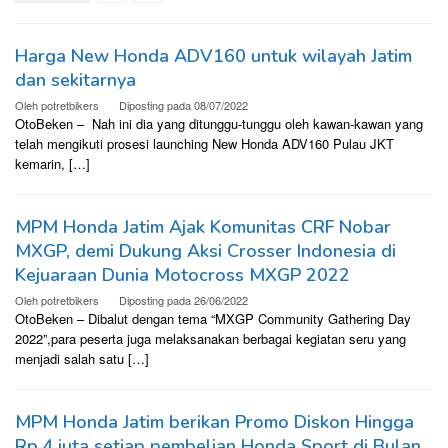
Harga New Honda ADV160 untuk wilayah Jatim
dan sekitarnya
Oleh
potretbikers
Diposting pada
08/07/2022
OtoBeken – Nah ini dia yang ditunggu-tunggu oleh kawan-kawan yang
telah mengikuti prosesi launching New Honda ADV160 Pulau JKT
kemarin, […]
MPM Honda Jatim Ajak Komunitas CRF Nobar
MXGP, demi Dukung Aksi Crosser Indonesia di
Kejuaraan Dunia Motocross MXGP 2022
Oleh
potretbikers
Diposting pada
26/06/2022
OtoBeken – Dibalut dengan tema “MXGP Community Gathering Day
2022”,para peserta juga melaksanakan berbagai kegiatan seru yang
menjadi salah satu […]
MPM Honda Jatim berikan Promo Diskon Hingga
Rp.4 juta setiap pembelian Honda Sport di Bulan