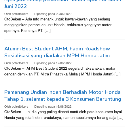
Juni 2022
Oleh
potretbikers
Diposting pada
20/06/2022
OtoBeken – Ada info menarik untuk kawan-kawan yang sedang
menginginkan pembelian unit Honda, terkhusus yang type motor
sportnya. Pasalnya PT. […]
Alumni Best Student AHM, hadiri Roadshow
Sosialisasi yang diadakan MPM Honda Jatim
Oleh
potretbikers
Diposting pada
17/06/2022
OtoBeken – AHM Best Student 2022 segera di laksanakan, maka
dengan demikian PT. Mitra Pinasthika Mulia ( MPM Honda Jatim) […]
Pemenang Undian Inden Berhadiah Motor Honda
Tahap 1, selamat kepada 3 Konsumen Beruntung
Oleh
potretbikers
Diposting pada
16/06/2022
OtoBeken – Ini dia yang paling dinanti-nanti oleh para konsumen loyal
Honda yang rela indent produknya, namun sebelumnya tenang saja […]