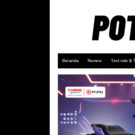
Loncat
ke
konten
Beranda
Review
Test ride & 