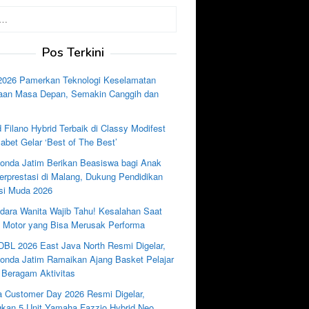
Pos Terkini
2026 Pamerkan Teknologi Keselamatan
aan Masa Depan, Semakin Canggih dan
 Filano Hybrid Terbaik di Classy Modifest
abet Gelar ‘Best of The Best’
nda Jatim Berikan Beasiswa bagi Anak
rprestasi di Malang, Dukung Pendidikan
si Muda 2026
dara Wanita Wajib Tahu! Kesalahan Saat
e Motor yang Bisa Merusak Performa
DBL 2026 East Java North Resmi Digelar,
nda Jatim Ramaikan Ajang Basket Pelajar
 Beragam Aktivitas
 Customer Day 2026 Resmi Digelar,
kan 5 Unit Yamaha Fazzio Hybrid Neo