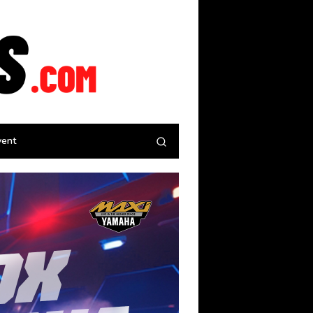
tutup
vent