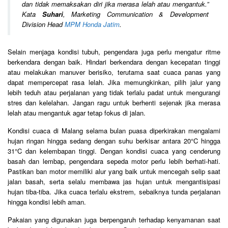
dan tidak memaksakan diri jika merasa lelah atau mengantuk.
”
Kata
Suhari
, Marketing Communication & Development
Division Head
MPM Honda Jatim
.
Selain menjaga kondisi tubuh, pengendara juga perlu mengatur ritme
berkendara dengan baik. Hindari berkendara dengan kecepatan tinggi
atau melakukan manuver berisiko, terutama saat cuaca panas yang
dapat mempercepat rasa lelah. Jika memungkinkan, pilih jalur yang
lebih teduh atau perjalanan yang tidak terlalu padat untuk mengurangi
stres dan kelelahan. Jangan ragu untuk berhenti sejenak jika merasa
lelah atau mengantuk agar tetap fokus di jalan.
Kondisi cuaca di Malang selama bulan puasa diperkirakan mengalami
hujan ringan hingga sedang dengan suhu berkisar antara 20°C hingga
31°C dan kelembapan tinggi. Dengan kondisi cuaca yang cenderung
basah dan lembap, pengendara sepeda motor perlu lebih berhati-hati.
Pastikan ban motor memiliki alur yang baik untuk mencegah selip saat
jalan basah, serta selalu membawa jas hujan untuk mengantisipasi
hujan tiba-tiba. Jika cuaca terlalu ekstrem, sebaiknya tunda perjalanan
hingga kondisi lebih aman.
Pakaian yang digunakan juga berpengaruh terhadap kenyamanan saat