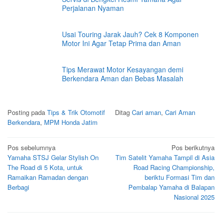
Perjalanan Nyaman
Usai Touring Jarak Jauh? Cek 8 Komponen
Motor Ini Agar Tetap Prima dan Aman
Tips Merawat Motor Kesayangan demi
Berkendara Aman dan Bebas Masalah
Posting pada
Tips & Trik Otomotif
Ditag
Cari aman
,
Cari Aman
Berkendara
,
MPM Honda Jatim
Navigasi
Pos sebelumnya
Pos berikutnya
Yamaha STSJ Gelar Stylish On
Tim Satelit Yamaha Tampil di Asia
pos
The Road di 5 Kota, untuk
Road Racing Championship,
Ramaikan Ramadan dengan
beriktu Formasi Tim dan
Berbagi
Pembalap Yamaha di Balapan
Nasional 2025