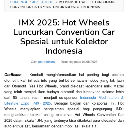
HOMEPAGE
/
JOKE ARTICLE
/
IMX 2025: HOT WHEELS LUNCURKAN
CONVENTION CAR SPESIAL UNTUK KOLEKTOR INDONESIA
IMX 2025: Hot Wheels
Luncurkan Convention Car
Spesial untuk Kolektor
Indonesia
Oleh
potretbikers
Diposting pada
01/08/2025
OtoBeken
– Kembali menginformasikan hal penting bagi pecinta
otomotif, kali ini ada info yang terHot semacam hobby yang tak jauh
dari Otomotif. Yes Hot Wheels, brand die-cast legendaris milik Mattel
yang telah menjadi ikon budaya otomotif dan kreativitas selama lebih
dari 50 tahun, resmi menjadi co-sponsor
Indonesia Modification &
Lifestyle Expo (IMX) 2025
. Sebagai bagian dari kolaborasi ini, Hot
Wheels menyiapkan pengalaman spesial bagi pengunjung IMX:
menghadirkan koleksi paling exclusive, Hot Wheels Convention Car
2025 dalam skala 1:64, yang tentunya bisa dikoleksi para diecaster dan
auto enthusiast, bersamaan dengan mobil asli skala 1:1.