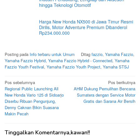
hingga Teknologi Otomotif
Harga New Honda NX500 di Jawa Timur Resmi
Dirilis, Motor Adventure Premium Dibanderol
Rp234.000.000
Posting pada
Info terbaru untuk Umum
Ditag
fazzio
,
Yamaha Fazzio
,
Yamaha Fazzio Hybrid
,
Yamaha Fazzio Hybrid - Connected
,
Yamaha
Fazzio Youth Festival
,
Yamaha Fazzio Youth Project
,
Yamaha STSJ
Navigasi
Pos sebelumnya
Pos berikutnya
Regional Public Launching All
AHM Dukung Pemulihan Bencana
pos
New Honda Vario 125 di Sidoarjo
Sumatera dengan Service Motor
Diserbu Ribuan Pengunjung,
Gratis dan Sarana Air Bersih
Denny Caknan Bikin Suasana
Makin Pecah
Tinggalkan Komentarnya,kawan!!