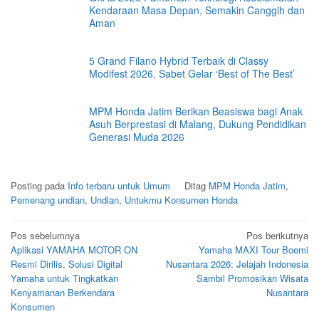
Kendaraan Masa Depan, Semakin Canggih dan
Aman
5 Grand Filano Hybrid Terbaik di Classy
Modifest 2026, Sabet Gelar ‘Best of The Best’
MPM Honda Jatim Berikan Beasiswa bagi Anak
Asuh Berprestasi di Malang, Dukung Pendidikan
Generasi Muda 2026
Posting pada
Info terbaru untuk Umum
Ditag
MPM Honda Jatim
,
Pemenang undian
,
Undian
,
Untukmu Konsumen Honda
Navigasi
Pos sebelumnya
Pos berikutnya
Aplikasi YAMAHA MOTOR ON
Yamaha MAXI Tour Boemi
pos
Resmi Dirilis, Solusi Digital
Nusantara 2026: Jelajah Indonesia
Yamaha untuk Tingkatkan
Sambil Promosikan Wisata
Kenyamanan Berkendara
Nusantara
Konsumen