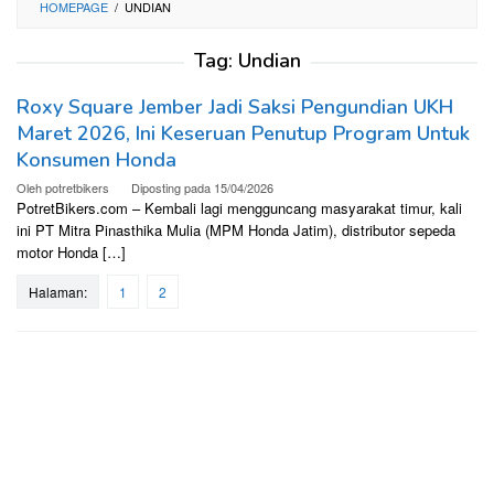
HOMEPAGE
/
UNDIAN
Tag:
Undian
Roxy Square Jember Jadi Saksi Pengundian UKH
Maret 2026, Ini Keseruan Penutup Program Untuk
Konsumen Honda
Oleh
potretbikers
Diposting pada
15/04/2026
PotretBikers.com – Kembali lagi mengguncang masyarakat timur, kali
ini PT Mitra Pinasthika Mulia (MPM Honda Jatim), distributor sepeda
motor Honda […]
Halaman:
1
2