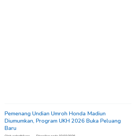
Pemenang Undian Umroh Honda Madiun
Diumumkan, Program UKH 2026 Buka Peluang
Baru
Oleh
potretbikers
Diposting pada
02/02/2026